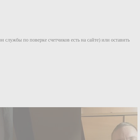
П
он службы по поверке счетчиков есть на сайте) или оставить
Н