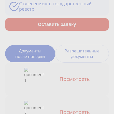
Сотрудничество
С внесением в государственный
реестр
Юридические лица
Оставить заявку
Полезное
О нас
Документы
Разрешительные
Бонусы
после поверки
документы
Официальный партнёр
mos.ru
защита от мошенников
Посмотреть
Посмотреть