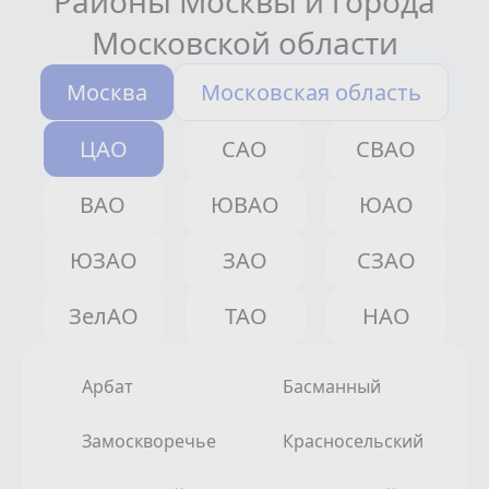
Районы Москвы и города
Московской области
Москва
Московская область
ЦАО
САО
СВАО
ВАО
ЮВАО
ЮАО
ЮЗАО
ЗАО
СЗАО
ЗелАО
ТАО
НАО
Арбат
Басманный
Замоскворечье
Красносельский