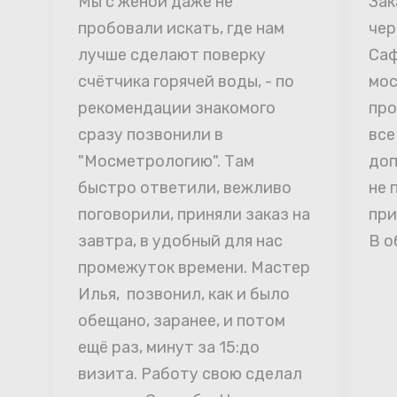
Мы с женой даже не 
Зак
пробовали искать, где нам 
чер
лучше сделают поверку 
Саф
счётчика горячей воды, - по 
мос
рекомендации знакомого 
про
сразу позвонили в 
все
"Мосметрологию". Там 
доп
быстро ответили, вежливо 
не 
поговорили, приняли заказ на 
при
завтра, в удобный для нас 
В о
промежуток времени. Мастер 
Илья,  позвонил, как и было 
обещано, заранее, и потом 
ещё раз, минут за 15:до 
визита. Работу свою сделал 