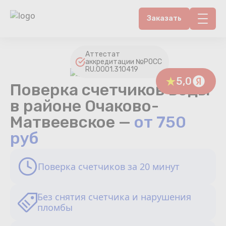
Заказать
Контакты
Аттестат
аккредитации №РОСС
RU.0001.310419
Счетчики воды
5,0
Поверка счетчиков воды
Теплосчетчики
в районе Очаково-
Матвеевское —
от 750
Услуги лаборатории
руб
Районы
Поверка счетчиков за 20 минут
Аршин
Без снятия счетчика и нарушения
Вопрос-ответ
пломбы