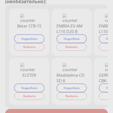
(необязательно):
Betar СГВ-15
ENBRA EV-AM
ENBRA
L110 D20 B
L110 D
Подробнее
Подробнее
Под
Выбрать
Выбрать
Вы
ELSTER
Maddalena CD
GERRI
SD 8
СВК-15
Подробнее
Подробнее
Под
Выбрать
Выбрать
Вы