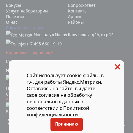
Бонусы
Вопрос-ответ
Услуги лаборатории
Контакты
Полезное
Аршин
О нас
Районы
Свяжитесь с нами
г.Москва ул.Малая Калужская, д.15, стр.17
+7 495 660-19-19
Недовольны сервисом?
Связаться с отделом качества
ok@vodopoverka.ru
Мы в социальных сетях:
Сайт использует cookie-файлы, в
т.ч. для работы Яндекс.Метрики.
Оставаясь на сайте, вы даете
Политика конфиденциальности
Согласие на обработку персональных данных
свое
согласие
на обработку
Защита от мошенников
персональных данных в
Информация об аккредитации
соответствии с
Политикой
Карта сайта
конфиденциальности
.
Компания Мосметрология © 2021-2026 Все материалы
данного сайта являются объектами авторского права и не
являются публичной офертой. Запрещается копирование,
Принимаю
распространение (в том числе путем копирования на
другие сайты и ресурсы в Интернете) или любое иное