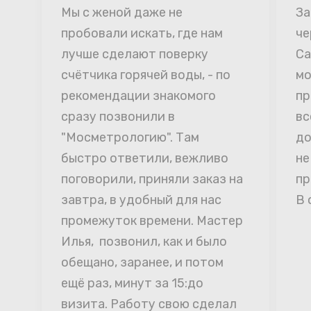
Мы с женой даже не 
За
пробовали искать, где нам 
че
лучше сделают поверку 
Са
счётчика горячей воды, - по 
мо
рекомендации знакомого 
пр
сразу позвонили в 
вс
"Мосметрологию". Там 
до
быстро ответили, вежливо 
не
поговорили, приняли заказ на 
пр
завтра, в удобный для нас 
В 
промежуток времени. Мастер 
Илья,  позвонил, как и было 
обещано, заранее, и потом 
ещё раз, минут за 15:до 
визита. Работу свою сделал 