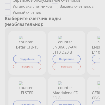
Сервисное обслуживание счетчиков
Установка счетчиков
Замена счетчиков
Умный счетчик
Выберите счетчик воды
(необязательно):
Betar СГВ-15
ENBRA EV-AM
ENBRA
L110 D20 B
L110 D
Подробнее
Подробнее
Под
Выбрать
Выбрать
Вы
ELSTER
Maddalena CD
GERRI
SD 8
СВК-15
Подробнее
Подробнее
Под