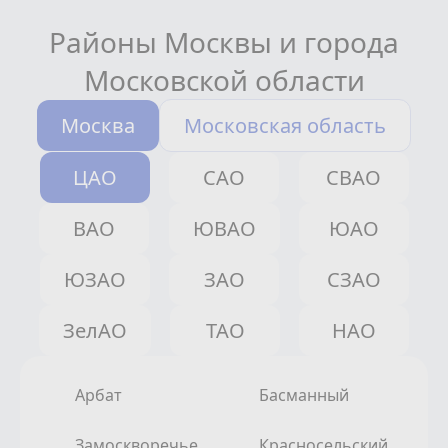
Районы Москвы и города
Московской области
Москва
Московская область
ЦАО
САО
СВАО
ВАО
ЮВАО
ЮАО
ЮЗАО
ЗАО
СЗАО
ЗелАО
ТАО
НАО
Арбат
Басманный
Замоскворечье
Красносельский