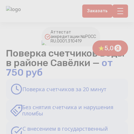
Заказать
Контакты
Аттестат
аккредитации №РОСС
RU.0001.310419
Счетчики воды
5,0
Поверка счетчиков воды
Теплосчетчики
в районе Савёлки —
от
750 руб
Услуги лаборатории
Поверка счетчиков за 20 минут
Районы
Аршин
Без снятия счетчика и нарушения
пломбы
Вопрос-ответ
С внесением в государственный