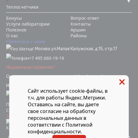
Теплосчетчики
Бонусы
Вопрос-ответ
Услуги лаборатории
Контакты
Полезное
Аршин
О нас
Районы
Свяжитесь с нами
г.Москва ул.Малая Калужская, д.15, стр.17
+7 495 660-19-19
Недовольны сервисом?
Связаться с отделом качества
ok@vodopoverka.ru
Мы в социальных сетях:
Сайт использует cookie-файлы, в
т.ч. для работы Яндекс.Метрики.
Оставаясь на сайте, вы даете
Политика конфиденциальности
Согласие на обработку персональных данных
свое
согласие
на обработку
Защита от мошенников
персональных данных в
Информация об аккредитации
соответствии с
Политикой
Карта сайта
конфиденциальности
.
Компания Мосметрология © 2021-2026 Все материалы
данного сайта являются объектами авторского права и не