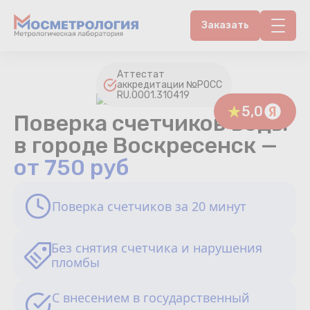
Заказать
Контакты
Аттестат
аккредитации №РОСС
RU.0001.310419
Счетчики воды
5,0
Поверка счетчиков воды
Теплосчетчики
в городе Воскресенск —
от 750 руб
Услуги лаборатории
Поверка счетчиков за 20 минут
Районы
Аршин
Без снятия счетчика и нарушения
пломбы
Вопрос-ответ
С внесением в государственный