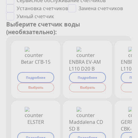
Сервисное обслуживание счетчиков
Установка счетчиков
Замена счетчиков
Умный счетчик
Выберите счетчик воды
(необязательно):
Betar СГВ-15
ENBRA EV-AM
ENBRA
L110 D20 B
L110 D
Подробнее
Подробнее
Под
Выбрать
Выбрать
Вы
ELSTER
Maddalena CD
GERRI
SD 8
СВК-15
Подробнее
Подробнее
Под