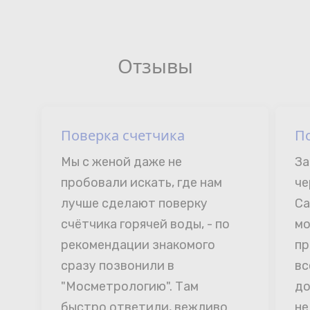
Отзывы
Поверка счетчика
П
Мы с женой даже не 
За
пробовали искать, где нам 
че
лучше сделают поверку 
Са
счётчика горячей воды, - по 
мо
рекомендации знакомого 
пр
сразу позвонили в 
вс
"Мосметрологию". Там 
до
быстро ответили, вежливо 
не