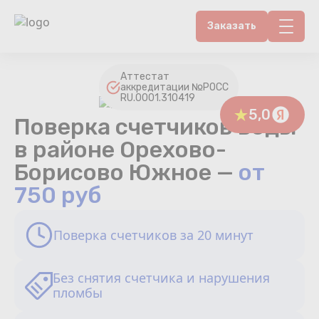
Заказать
Контакты
Аттестат
аккредитации №РОСС
RU.0001.310419
Счетчики воды
5,0
Поверка счетчиков воды
Теплосчетчики
в районе Орехово-
Борисово Южное —
от
Услуги лаборатории
750 руб
Районы
Поверка счетчиков за 20 минут
Аршин
Без снятия счетчика и нарушения
Вопрос-ответ
пломбы