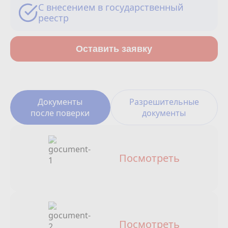
Сотрудничество
С внесением в государственный
реестр
Юридические лица
Оставить заявку
Полезное
О нас
Документы
Разрешительные
Бонусы
после поверки
документы
Официальный партнёр
mos.ru
защита от мошенников
Посмотреть
Посмотреть