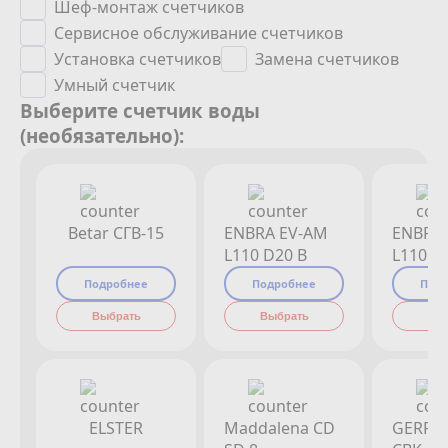
Шеф-монтаж счетчиков
Сервисное обслуживание счетчиков
Установка счетчиков
Замена счетчиков
Умный счетчик
Выберите счетчик воды
(необязательно):
Betar СГВ-15
ENBRA EV-AM
ENBRA
L110 D20 B
L110 D
Подробнее
Подробнее
Под
Выбрать
Выбрать
Вы
ELSTER
Maddalena CD
GERRI