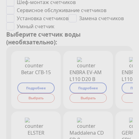
Шеф-монтаж счетчиков
Сервисное обслуживание счетчиков
Установка счетчиков
Замена счетчиков
Умный счетчик
Выберите счетчик воды
(необязательно):
Betar СГВ-15
ENBRA EV-AM
ENBRA
L110 D20 B
L110 D
Подробнее
Подробнее
Под
Выбрать
Выбрать
Вы
ELSTER
Maddalena CD
GERRI