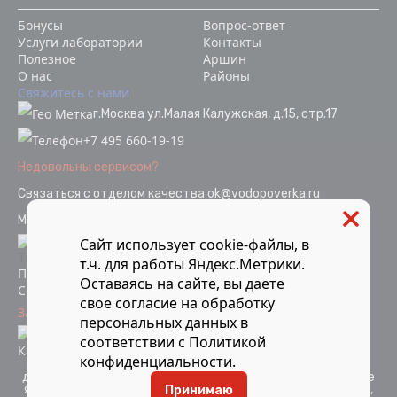
Бонусы
Вопрос-ответ
Услуги лаборатории
Контакты
Полезное
Аршин
О нас
Районы
Свяжитесь с нами
г.Москва ул.Малая Калужская, д.15, стр.17
+7 495 660-19-19
Недовольны сервисом?
Связаться с отделом качества
ok@vodopoverka.ru
Мы в социальных сетях:
Сайт использует cookie-файлы, в
т.ч. для работы Яндекс.Метрики.
Политика конфиденциальности
Оставаясь на сайте, вы даете
Согласие на обработку персональных данных
свое
согласие
на обработку
Защита от мошенников
персональных данных в
Информация об аккредитации
соответствии с
Политикой
Карта сайта
конфиденциальности
.
Компания Мосметрология © 2021-2026 Все материалы
данного сайта являются объектами авторского права и не
являются публичной офертой. Запрещается копирование,
Принимаю