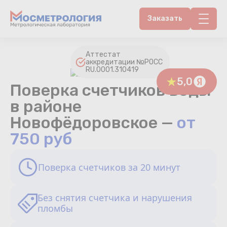
Заказать
Контакты
Аттестат
аккредитации №РОСС
RU.0001.310419
Счетчики воды
5,0
Поверка счетчиков воды
Теплосчетчики
в районе
Новофёдоровское —
от
Услуги лаборатории
750 руб
Районы
Поверка счетчиков за 20 минут
Аршин
Без снятия счетчика и нарушения
Вопрос-ответ
пломбы