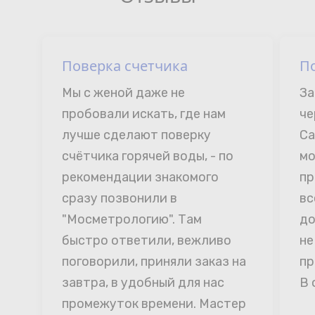
Поверка счетчика
П
Мы с женой даже не 
За
пробовали искать, где нам 
че
лучше сделают поверку 
Са
счётчика горячей воды, - по 
мо
рекомендации знакомого 
пр
сразу позвонили в 
вс
"Мосметрологию". Там 
до
быстро ответили, вежливо 
не
поговорили, приняли заказ на 
пр
завтра, в удобный для нас 
В 
промежуток времени. Мастер 