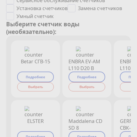
Сервисное обслуживание счетчиков
Установка счетчиков
Замена счетчиков
Умный счетчик
Выберите счетчик воды
(необязательно):
Betar СГВ-15
ENBRA EV-AM
ENBRA
L110 D20 B
L110 D
Подробнее
Подробнее
Под
Выбрать
Выбрать
Вы
ELSTER
Maddalena CD
GERRI
SD 8
СВК-15
Подробнее
Подробнее
Под