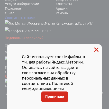
Услуги лаборатории
Контакты
Полезное
Аршин
О нас
Районы
Свяжитесь с нами
г.Москва ул.Малая Калужская, д.15, стр.17
+7 495 660-19-19
Недовольны сервисом?
Связаться с отделом качества
ok@vodopoverka.ru
Мы в социальных сетях:
Сайт использует cookie-файлы, в
т.ч. для работы Яндекс.Метрики.
Оставаясь на сайте, вы даете
Политика конфиденциальности
Согласие на обработку персональных данных
свое
согласие
на обработку
Защита от мошенников
персональных данных в
Информация об аккредитации
соответствии с
Политикой
Карта сайта
конфиденциальности
.
Компания Мосметрология © 2021-2026 Все материалы
данного сайта являются объектами авторского права и не
являются публичной офертой. Запрещается копирование,
Принимаю
распространение (в том числе путем копирования на
другие сайты и ресурсы в Интернете) или любое иное
использование информации объектов без