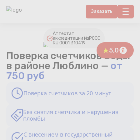
Заказать
Контакты
Аттестат
аккредитации №РОСС
RU.0001.310419
Счетчики воды
5,0
Поверка счетчиков воды
Теплосчетчики
в районе Люблино —
от
750 руб
Услуги лаборатории
Поверка счетчиков за 20 минут
Районы
Аршин
Без снятия счетчика и нарушения
пломбы
Вопрос-ответ
С внесением в государственный