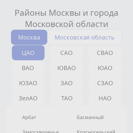
Районы Москвы и города
Московской области
Москва
Московская область
ЦАО
САО
СВАО
ВАО
ЮВАО
ЮАО
ЮЗАО
ЗАО
СЗАО
ЗелАО
ТАО
НАО
Арбат
Басманный
Замоскворечье
Красносельский