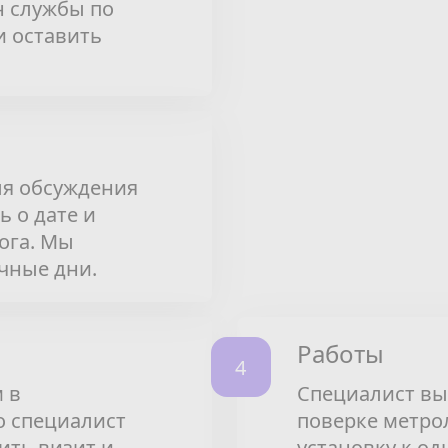
н службы по
и оставить
ля обсуждения
ь о дате и
ога. Мы
чные дни.
Работы
 в
Специалист вы
о специалист
поверке метро
ить визит и
установку к од