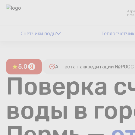
Адре
г.Мо
Счетчики воды
Теплосчетчик
5,0
Аттестат аккредитации №РОСС 
Поверка с
воды в го
Пермь —
о