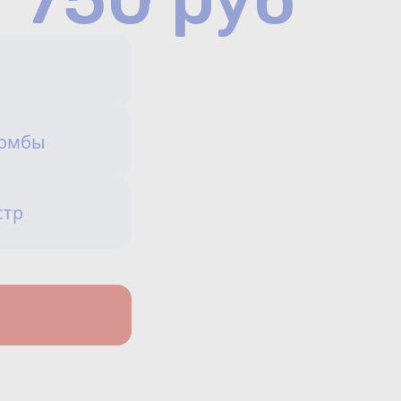
Сотрудничество
Юридические лица
Полезное
ломбы
О нас
Бонусы
стр
защита от мошеннико
Официальный партнёр
mos.ru