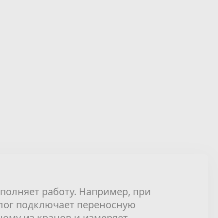
полняет работу. Например, при
лог подключает переносную
ному из кранов и измеряет