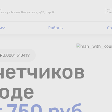
с:
пн-п
сква ул.Малая Калужская, д.15, стр.17
сб-в
и
Контакты
Районы
Со
Счетчики воды
Теплосчетчики
RU.0001.310419
четчиков
Услуги лаборатории
Районы
роде
Аршин
т 750 руб
Вопрос-ответ