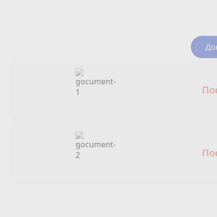
До
По
По