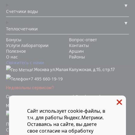
Счетчики воды
Теплосчетчики
Бонусы
Вопрос-ответ
Услуги лаборатории
Контакты
Полезное
Аршин
О нас
Районы
Свяжитесь с нами
г.Москва ул.Малая Калужская, д.15, стр.17
+7 495 660-19-19
Недовольны сервисом?
Связаться с отделом качества
ok@vodopoverka.ru
Мы в социальных сетях:
Сайт использует cookie-файлы, в
т.ч. для работы Яндекс.Метрики.
Оставаясь на сайте, вы даете
Политика конфиденциальности
Согласие на обработку персональных данных
свое
согласие
на обработку