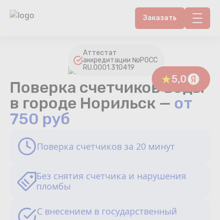
Заказать
Контакты
Аттестат
аккредитации №РОСС
RU.0001.310419
Счетчики воды
5,0
Поверка счетчиков воды
Теплосчетчики
в городе Норильск —
от
750 руб
Услуги лаборатории
Поверка счетчиков за 20 минут
Районы
Аршин
Без снятия счетчика и нарушения
пломбы
Вопрос-ответ
С внесением в государственный