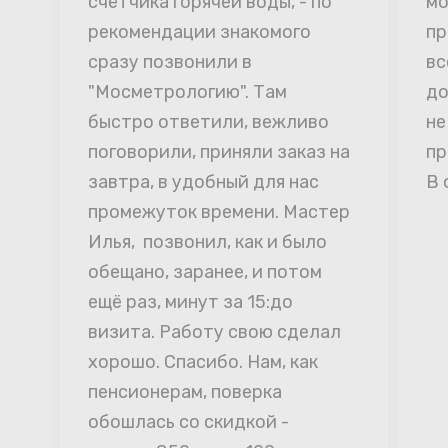
счётчика горячей воды, - по 
мо
рекомендации знакомого 
пр
сразу позвонили в 
вс
"Мосметрологию". Там 
до
быстро ответили, вежливо 
не
поговорили, приняли заказ на 
пр
завтра, в удобный для нас 
В 
промежуток времени. Мастер 
Илья,  позвонил, как и было 
обещано, заранее, и потом 
ещё раз, минут за 15:до 
визита. Работу свою сделал 
хорошо. Спасибо. Нам, как 
пенсионерам, поверка 
обошлась со скидкой - 