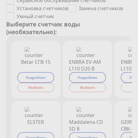
Сервисное обслуживание счетчиков
Установка счетчиков
Замена счетчиков
Умный счетчик
Выберите счетчик воды
(необязательно):
Betar СГВ-15
ENBRA EV-AM
ENBRA
L110 D20 B
L110 D
Подробнее
Подробнее
Под
Выбрать
Выбрать
Вы
ELSTER
Maddalena CD
GERRI
SD 8
СВК-15
Подробнее
Подробнее
Под