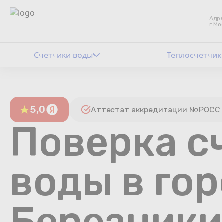
Адре
г.Мо
Счетчики воды
Теплосчетчик
5,0
Аттестат аккредитации №РОСС 
Поверка с
воды в го
Березник