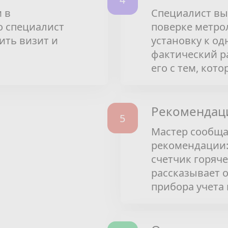
 в
Специалист вы
о специалист
поверке метро
ить визит и
установку к од
фактический ра
его с тем, кот
Рекомендаци
Мастер сообщае
рекомендации:
счетчик горяч
рассказывает 
прибора учета и