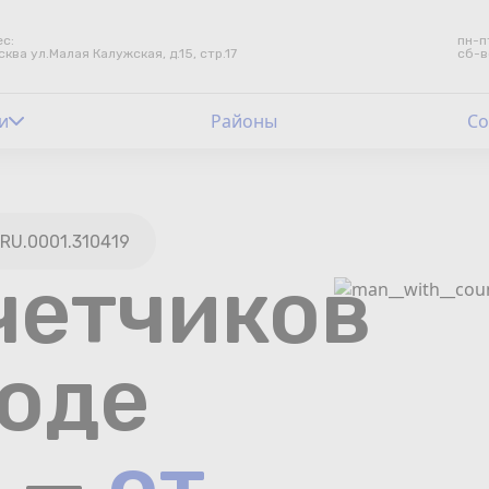
с:
пн-п
сква ул.Малая Калужская, д.15, стр.17
сб-в
и
Контакты
Районы
Со
Счетчики воды
Теплосчетчики
RU.0001.310419
четчиков
Услуги лаборатории
Районы
роде
Аршин
и —
от
Вопрос-ответ