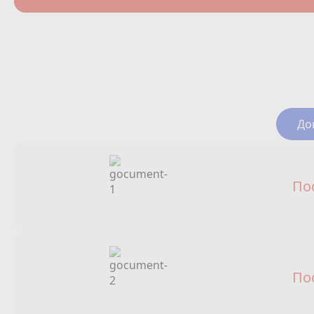
До
По
По