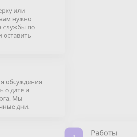
ерку или
 вам нужно
н службы по
и оставить
ля обсуждения
ь о дате и
ога. Мы
чные дни.
Работы