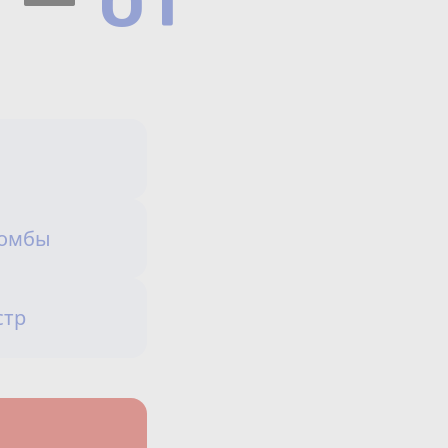
Сотрудничество
Юридические лица
Полезное
О нас
Бонусы
ломбы
защита от мошеннико
Официальный партнёр
mos.ru
стр