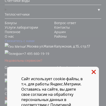
Счетчики воды
Теплосчетчики
Бонусы
Вопрос-ответ
Услуги лаборатории
Контакты
Полезное
Аршин
О нас
Районы
Свяжитесь с нами
г.Москва ул.Малая Калужская, д.15, стр.17
+7 495 660-19-19
Недовольны сервисом?
Связаться с отделом качества
ok@vodopoverka.ru
Мы в социальных сетях:
Сайт использует cookie-файлы, в
т.ч. для работы Яндекс.Метрики.
Оставаясь на сайте, вы даете
Политика конфиденциальности
Согласие на обработку персональных данных
свое
согласие
на обработку
Защита от мошенников
персональных данных в
Информация об аккредитации
соответствии с
Политикой