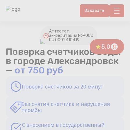
Заказать
Контакты
Аттестат
аккредитации №РОСС
RU.0001.310419
Счетчики воды
5,0
Поверка счетчиков воды
Теплосчетчики
в городе Александровск
—
от 750 руб
Услуги лаборатории
Поверка счетчиков за 20 минут
Районы
Аршин
Без снятия счетчика и нарушения
пломбы
Вопрос-ответ
С внесением в государственный