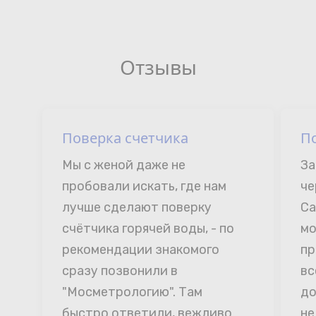
Отзывы
Поверка счетчика
П
Мы с женой даже не 
За
пробовали искать, где нам 
че
лучше сделают поверку 
Са
счётчика горячей воды, - по 
мо
рекомендации знакомого 
пр
сразу позвонили в 
вс
"Мосметрологию". Там 
до
быстро ответили, вежливо 
не