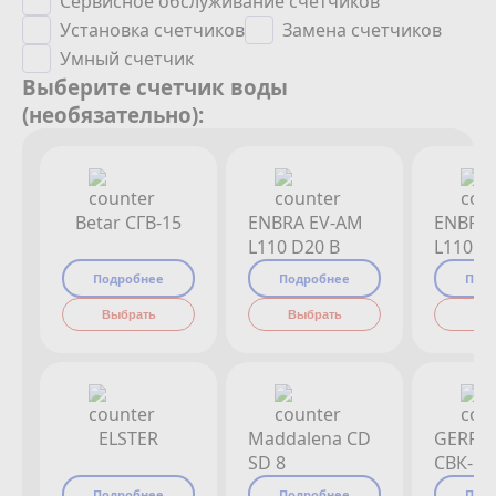
Сервисное обслуживание счетчиков
Установка счетчиков
Замена счетчиков
Умный счетчик
Выберите счетчик воды
(необязательно):
Betar СГВ-15
ENBRA EV-AM
ENBRA
L110 D20 B
L110 D
Подробнее
Подробнее
Под
Выбрать
Выбрать
Вы
ELSTER
Maddalena CD
GERRI
SD 8
СВК-15
Подробнее
Подробнее
Под