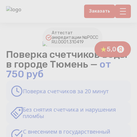
Заказать
Контакты
Аттестат
аккредитации №РОСС
RU.0001.310419
Счетчики воды
5,0
Поверка счетчиков воды
Теплосчетчики
в городе Тюмень —
от
750 руб
Услуги лаборатории
Поверка счетчиков за 20 минут
Районы
Аршин
Без снятия счетчика и нарушения
пломбы
Вопрос-ответ
С внесением в государственный