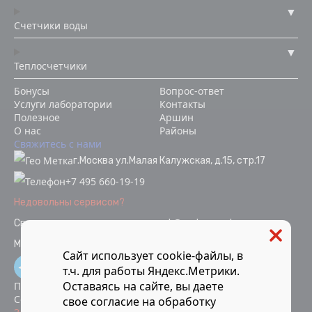
Счетчики воды
Теплосчетчики
Бонусы
Вопрос-ответ
Услуги лаборатории
Контакты
Полезное
Аршин
О нас
Районы
Свяжитесь с нами
г.Москва ул.Малая Калужская, д.15, стр.17
+7 495 660-19-19
Недовольны сервисом?
Связаться с отделом качества
ok@vodopoverka.ru
Мы в социальных сетях:
Сайт использует cookie-файлы, в
т.ч. для работы Яндекс.Метрики.
Оставаясь на сайте, вы даете
Политика конфиденциальности
Согласие на обработку персональных данных
свое
согласие
на обработку