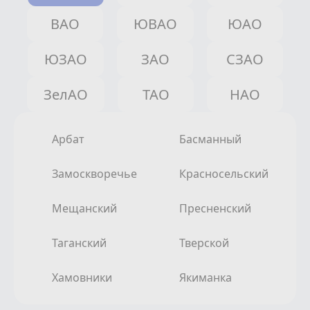
ВАО
ЮВАО
ЮАО
ЮЗАО
ЗАО
СЗАО
ЗелАО
ТАО
НАО
Арбат
Басманный
Замоскворечье
Красносельский
Мещанский
Пресненский
Таганский
Тверской
Хамовники
Якиманка