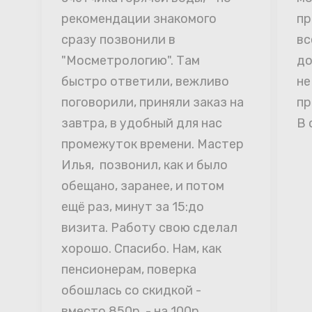
рекомендации знакомого 
пр
сразу позвонили в 
вс
"Мосметрологию". Там 
до
быстро ответили, вежливо 
не
поговорили, приняли заказ на 
пр
завтра, в удобный для нас 
В 
промежуток времени. Мастер 
Илья,  позвонил, как и было 
обещано, заранее, и потом 
ещё раз, минут за 15:до 
визита. Работу свою сделал 
хорошо. Спасибо. Нам, как 
пенсионерам, поверка 
обошлась со скидкой - 
вместо 850р. - на 100р. 