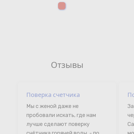
Отзывы
Поверка счетчика
П
Мы с женой даже не 
За
пробовали искать, где нам 
че
лучше сделают поверку 
Са
счётчика горячей воды, - по 
мо