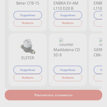
Betar СГВ-15
ENBRA EV-AM
ENBRA
L110 D20 B
L110 D
Подробнее
Подробнее
Под
Выбрать
Выбрать
Вы
Maddalena CD
GERRI
SD 8
СВК-15
ELSTER
Подробнее
Подробнее
Под
Выбрать
Выбрать
Вы
Рассчитать стоимость