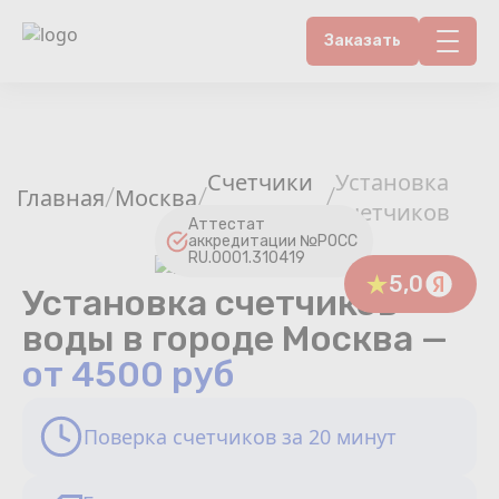
Заказать
Контакты
Счетчики воды
Счетчики
Установка
Главная
Москва
/
/
/
воды
счетчиков
Теплосчетчики
Аттестат
аккредитации №РОСС
RU.0001.310419
Услуги лаборатории
5,0
Установка счетчиков
воды в городе Москва —
Районы
от 4500 руб
Аршин
Поверка счетчиков за 20 минут
Вопрос-ответ