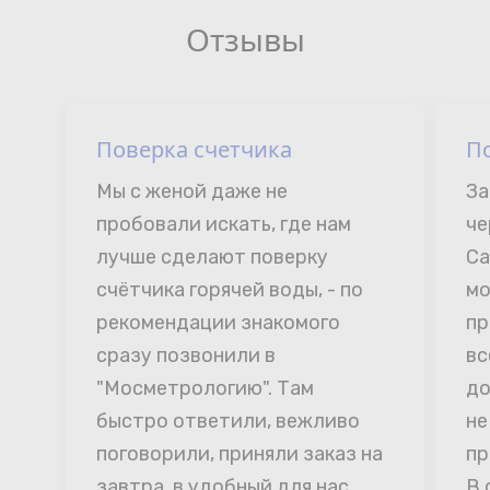
Отзывы
Поверка счетчика
П
Мы с женой даже не 
За
пробовали искать, где нам 
че
лучше сделают поверку 
Са
счётчика горячей воды, - по 
мо
рекомендации знакомого 
пр
сразу позвонили в 
вс
"Мосметрологию". Там 
до
быстро ответили, вежливо 
не
поговорили, приняли заказ на 
пр
завтра, в удобный для нас 
В 