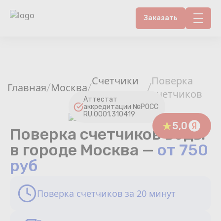
Заказать
Контакты
Счетчики воды
Счетчики
Поверка
Главная
Москва
/
/
/
воды
счетчиков
Теплосчетчики
Аттестат
аккредитации №РОСС
RU.0001.310419
Услуги лаборатории
5,0
Поверка счетчиков воды
в городе Москва —
от 750
Районы
руб
Аршин
Поверка счетчиков за 20 минут
Вопрос-ответ