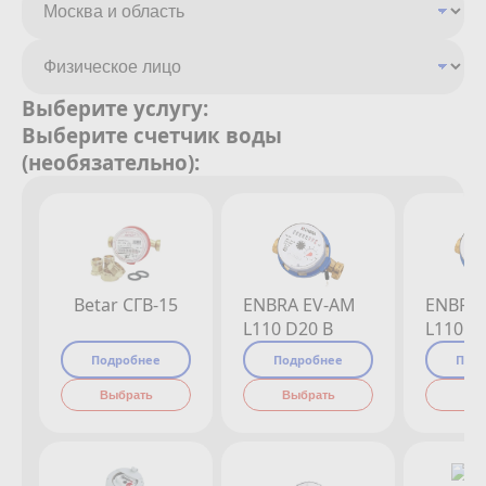
Выберите услугу:
Выберите счетчик воды
(необязательно):
Betar СГВ-15
ENBRA EV-AM
ENBRA
L110 D20 B
L110 D
Подробнее
Подробнее
Под
Выбрать
Выбрать
Вы