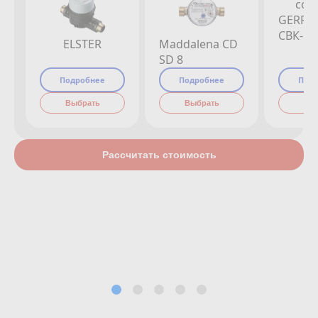
GERRI
СВК-15
ELSTER
Maddalena CD
SD 8
Подробнее
Подробнее
Под
Выбрать
Выбрать
Вы
Рассчитать стоимость