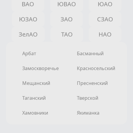
ВАО
ЮВАО
ЮАО
ЮЗАО
ЗАО
СЗАО
ЗелАО
ТАО
НАО
Арбат
Басманный
Замоскворечье
Красносельский
Мещанский
Пресненский
Таганский
Тверской
Хамовники
Якиманка