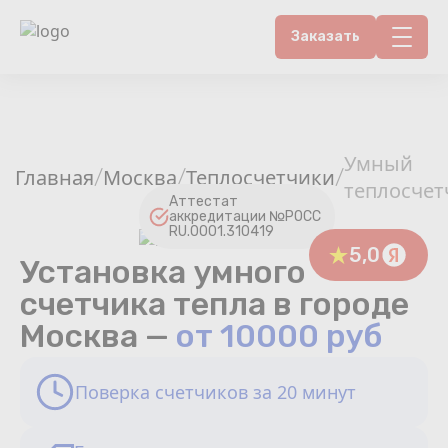
Заказать
Контакты
Счетчики воды
Умный
Главная
Москва
Теплосчетчики
/
/
/
теплосчет
Теплосчетчики
Аттестат
аккредитации №РОСС
RU.0001.310419
Услуги лаборатории
5,0
Установка умного
счетчика тепла в городе
Районы
Москва —
от 10000 руб
Аршин
Поверка счетчиков за 20 минут
Вопрос-ответ