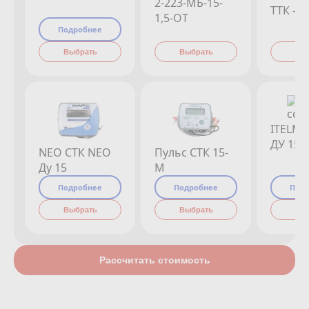
2-223-МБ-15-
ТТК - 0
1,5-ОТ
Подробнее
Выбрать
Выбрать
Вы
ITELMA
ДУ 15 С
NEO CТК NEO
Пульс СТК 15-
Ду 15
М
Подробнее
Подробнее
Под
Выбрать
Выбрать
Вы
Рассчитать стоимость