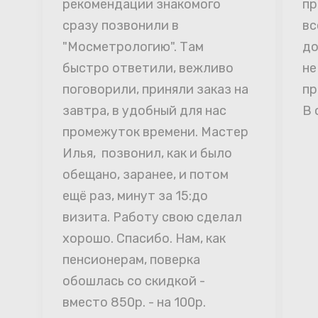
рекомендации знакомого 
пр
сразу позвонили в 
вс
"Мосметрологию". Там 
до
быстро ответили, вежливо 
не
поговорили, приняли заказ на 
пр
завтра, в удобный для нас 
В 
промежуток времени. Мастер 
Илья,  позвонил, как и было 
обещано, заранее, и потом 
ещё раз, минут за 15:до 
визита. Работу свою сделал 
хорошо. Спасибо. Нам, как 
пенсионерам, поверка 
обошлась со скидкой - 
вместо 850р. - на 100р. 