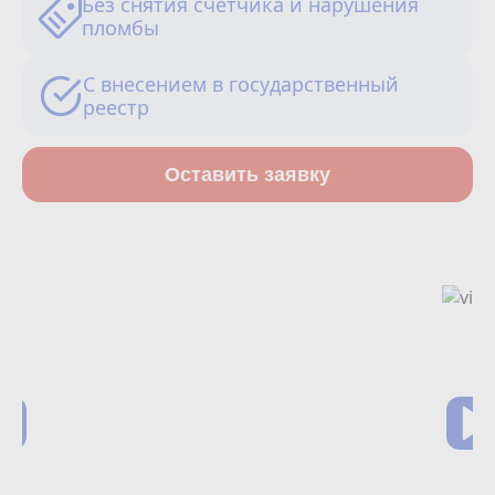
Без снятия счетчика и нарушения
Сотрудничество
пломбы
Юридические лица
С внесением в государственный
реестр
Полезное
Оставить заявку
О нас
Бонусы
Официальный партнёр
mos.ru
защита от мошенников