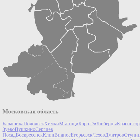
СЗАО
ВАО
ЦАО
ЗАО
ЮВАО
ЮЗАО
ЮАО
НАО
ТАО
Московская область
Балашиха
Подольск
Химки
Мытищи
Королёв
Люберцы
Красногор
Зуево
Пушкино
Сергиев
Посад
Воскресенск
Клин
Видное
Егорьевск
Чехов
Дмитров
Ступи