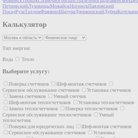
Фоминск
Троицк
Солнечногорск
Истра
Зеленоград
Раменское
Щёл
Петровский
Луховицы
Можайск
Ногинск
Павловский
Посад
Руза
Талдом
Фрязино
Шатура
Дзержинский
Дубна
Котельни
Калькулятор
Тип энергии:
Вода
Тепло
Выберите услугу:
Поверка счетчиков
Шеф-монтаж счетчиков
Сервисное обслуживание счетчиков
Установка счетчиков
Замена счетчиков
Умный счетчик
Шеф-монтаж теплосчетчиков
Установка теплосчетчиков
Замена теплосчетчиков
Поверка теплосчетчиков
Сервисное обслуживание теплосчетчиков
Умный
теплосчетчик
Поверка для юридических лиц
Шеф-монтаж счетчиков
Сервисное обслуживание счетчиков
Установка