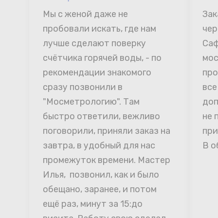
Мы с женой даже не 
Зак
пробовали искать, где нам 
чер
лучше сделают поверку 
Саф
счётчика горячей воды, - по 
мос
рекомендации знакомого 
про
сразу позвонили в 
все
"Мосметрологию". Там 
доп
быстро ответили, вежливо 
не 
поговорили, приняли заказ на 
при
завтра, в удобный для нас 
В о
промежуток времени. Мастер 
Илья,  позвонил, как и было 
обещано, заранее, и потом 
ещё раз, минут за 15:до 