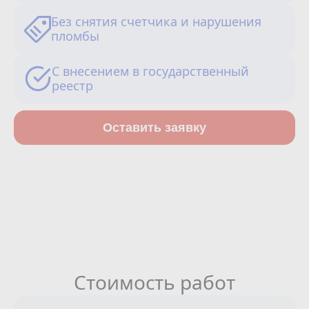
Сотрудничество
Без снятия счетчика и нарушения
пломбы
Юридические лица
С внесением в государственный
Полезное
реестр
О нас
Оставить заявку
Бонусы
Официальный партнёр
mos.ru
защита от мошенников
Стоимость работ