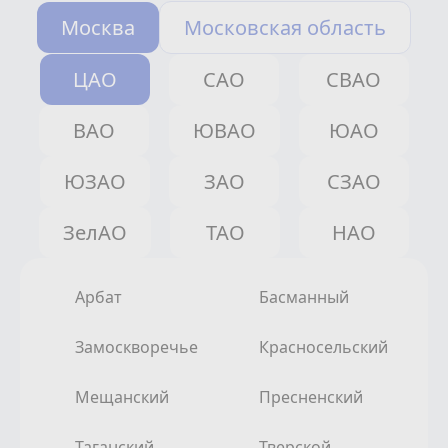
Москва
Московская область
ЦАО
САО
СВАО
ВАО
ЮВАО
ЮАО
ЮЗАО
ЗАО
СЗАО
ЗелАО
ТАО
НАО
Арбат
Басманный
Замоскворечье
Красносельский
Мещанский
Пресненский
Таганский
Тверской