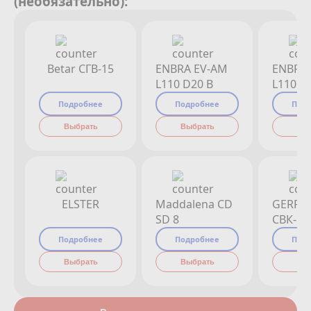
(необязательно):
Betar СГВ-15
ENBRA EV-AM
ENBRA
L110 D20 B
L110 D
Подробнее
Подробнее
Под
Выбрать
Выбрать
Вы
ELSTER
Maddalena CD
GERRI
SD 8
СВК-15
Подробнее
Подробнее
Под
Выбрать
Выбрать
Вы