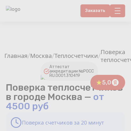
Заказать
Контакты
Счетчики воды
Поверка
Главная
Москва
Теплосчетчики
/
/
/
Теплосчетчики
теплосчет
Аттестат
аккредитации №РОСС
Услуги лаборатории
RU.0001.310419
5,0
Поверка теплосчетчиков
Районы
в городе Москва —
от
Аршин
4500 руб
Вопрос-ответ
Поверка счетчиков за 20 минут