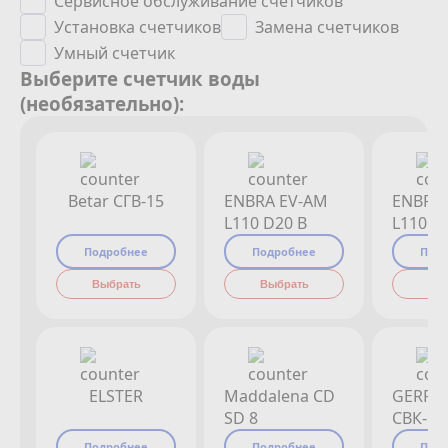
Сервисное обслуживание счетчиков
Установка счетчиков
Замена счетчиков
Умный счетчик
Выберите счетчик воды
(необязательно):
Betar СГВ-15
ENBRA EV-AM
ENBRA
L110 D20 B
L110 D
Подробнее
Подробнее
Под
Выбрать
Выбрать
Вы
ELSTER
Maddalena CD
GERRI
SD 8
СВК-15
Подробнее
Подробнее
Под