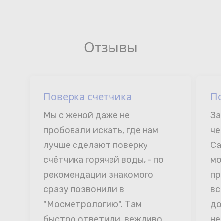
Отзывы
Поверка счетчика
П
Мы с женой даже не 
За
пробовали искать, где нам 
че
лучше сделают поверку 
Са
счётчика горячей воды, - по 
мо
рекомендации знакомого 
пр
сразу позвонили в 
вс
"Мосметрологию". Там 
до
быстро ответили, вежливо 
не