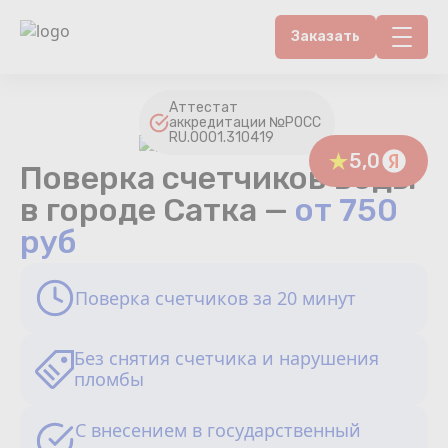
Заказать
Контакты
Аттестат
аккредитации №РОСС
RU.0001.310419
Счетчики воды
5,0
Поверка счетчиков воды
Теплосчетчики
в городе Сатка —
от 750
руб
Услуги лаборатории
Поверка счетчиков за 20 минут
Районы
Аршин
Без снятия счетчика и нарушения
пломбы
Вопрос-ответ
С внесением в государственный