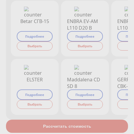
Betar СГВ-15
ENBRA EV-AM
ENBRA
L110 D20 B
L110 D
Подробнее
Подробнее
Под
Выбрать
Выбрать
Вы
ELSTER
Maddalena CD
GERRI
SD 8
СВК-15
Подробнее
Подробнее
Под
Выбрать
Выбрать
Вы
Рассчитать стоимость