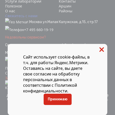
Услуги лаборатории
Контакты
Полезное
Аршин
О нас
Районы
Свяжитесь с нами
г.Москва ул.Малая Калужская, д.15, стр.17
+7 495 660-19-19
Недовольны сервисом?
Связаться с отделом качества
ok@vodopoverka.ru
Мы в социальных сетях:
Сайт использует cookie-файлы, в
т.ч. для работы Яндекс.Метрики.
Оставаясь на сайте, вы даете
Политика конфиденциальности
Согласие на обработку персональных данных
свое
согласие
на обработку
Защита от мошенников
персональных данных в
Информация об аккредитации
соответствии с
Политикой
Карта сайта
конфиденциальности
.
Компания Мосметрология © 2021-2026 Все материалы
данного сайта являются объектами авторского права и не
являются публичной офертой. Запрещается копирование,
Принимаю
распространение (в том числе путем копирования на
другие сайты и ресурсы в Интернете) или любое иное
использование информации объектов без
предварительного согласия правообладателя.