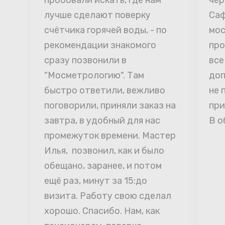
пробовали искать, где нам 
чер
лучше сделают поверку 
Саф
счётчика горячей воды, - по 
мос
рекомендации знакомого 
про
сразу позвонили в 
все
"Мосметрологию". Там 
доп
быстро ответили, вежливо 
не 
поговорили, приняли заказ на 
при
завтра, в удобный для нас 
В о
промежуток времени. Мастер 
Илья,  позвонил, как и было 
обещано, заранее, и потом 
ещё раз, минут за 15:до 
визита. Работу свою сделал 
хорошо. Спасибо. Нам, как 