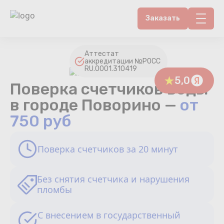
Заказать
Контакты
Аттестат
аккредитации №РОСС
RU.0001.310419
Счетчики воды
5,0
Поверка счетчиков воды
Теплосчетчики
в городе Поворино —
от
750 руб
Услуги лаборатории
Поверка счетчиков за 20 минут
Районы
Аршин
Без снятия счетчика и нарушения
пломбы
Вопрос-ответ
С внесением в государственный