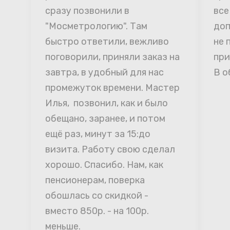
сразу позвонили в 
все
"Мосметрологию". Там 
доп
быстро ответили, вежливо 
не 
поговорили, приняли заказ на 
при
завтра, в удобный для нас 
В о
промежуток времени. Мастер 
Илья,  позвонил, как и было 
обещано, заранее, и потом 
ещё раз, минут за 15:до 
визита. Работу свою сделал 
хорошо. Спасибо. Нам, как 
пенсионерам, поверка 
обошлась со скидкой - 
вместо 850р. - на 100р. 
меньше.