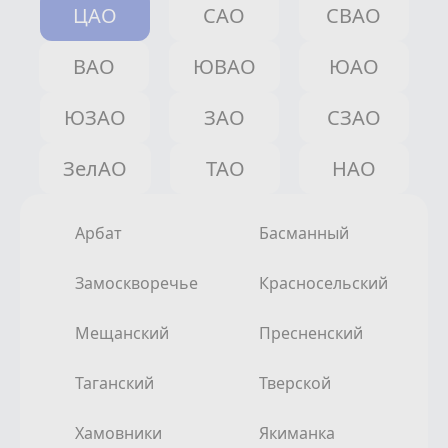
ЦАО
САО
СВАО
ВАО
ЮВАО
ЮАО
ЮЗАО
ЗАО
СЗАО
ЗелАО
ТАО
НАО
Арбат
Басманный
Замоскворечье
Красносельский
Мещанский
Пресненский
Таганский
Тверской
Хамовники
Якиманка