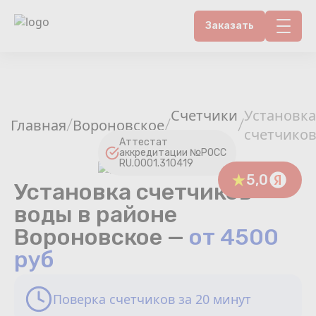
Заказать
Контакты
Счетчики воды
Счетчики
Установка
Главная
Вороновское
/
/
/
воды
счетчико
Теплосчетчики
Аттестат
аккредитации №РОСС
RU.0001.310419
Услуги лаборатории
5,0
Установка счетчиков
воды в районе
Районы
Вороновское —
от 4500
Аршин
руб
Вопрос-ответ
Поверка счетчиков за 20 минут