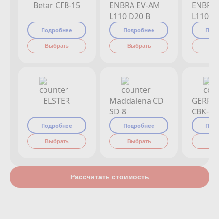
Betar СГВ-15
ENBRA EV-AM
ENBRA
L110 D20 B
L110 D
Подробнее
Подробнее
Под
Выбрать
Выбрать
Вы
ELSTER
Maddalena CD
GERRI
SD 8
СВК-15
Подробнее
Подробнее
Под
Выбрать
Выбрать
Вы
Рассчитать стоимость