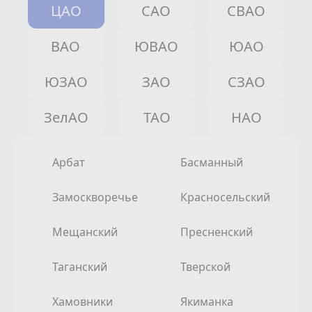
ЦАО
САО
СВАО
ВАО
ЮВАО
ЮАО
ЮЗАО
ЗАО
СЗАО
ЗелАО
ТАО
НАО
Арбат
Басманный
Замоскворечье
Красносельский
Мещанский
Пресненский
Таганский
Тверской
Хамовники
Якиманка