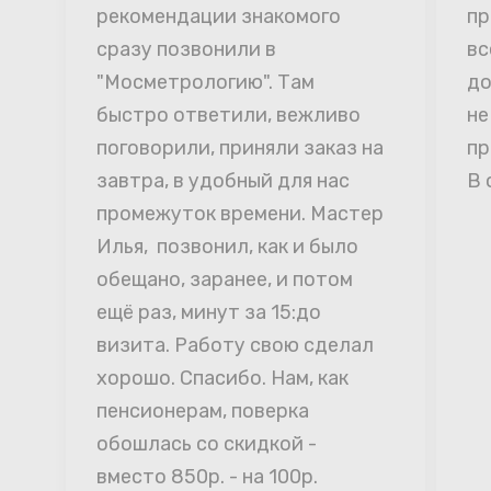
рекомендации знакомого 
пр
сразу позвонили в 
вс
"Мосметрологию". Там 
до
быстро ответили, вежливо 
не
поговорили, приняли заказ на 
пр
завтра, в удобный для нас 
В 
промежуток времени. Мастер 
Илья,  позвонил, как и было 
обещано, заранее, и потом 
ещё раз, минут за 15:до 
визита. Работу свою сделал 
хорошо. Спасибо. Нам, как 
пенсионерам, поверка 
обошлась со скидкой - 
вместо 850р. - на 100р. 