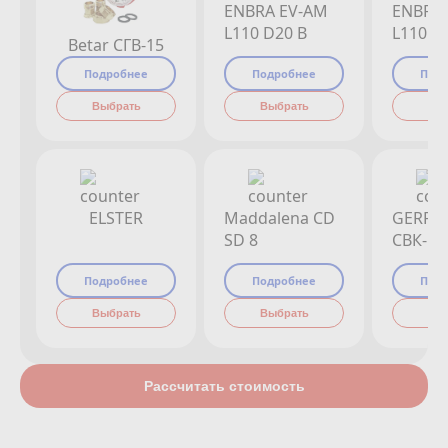
ENBRA EV-AM
ENBRA
L110 D20 B
L110 D
Betar СГВ-15
Подробнее
Подробнее
Под
Выбрать
Выбрать
Вы
ELSTER
Maddalena CD
GERRI
SD 8
СВК-15
Подробнее
Подробнее
Под
Выбрать
Выбрать
Вы
Рассчитать стоимость