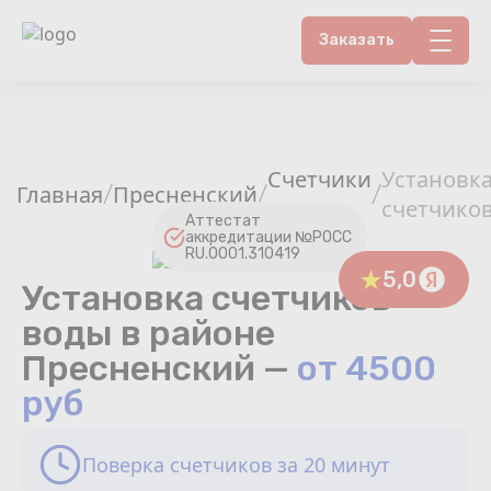
Заказать
Контакты
Счетчики воды
Счетчики
Установк
Главная
Пресненский
/
/
/
воды
счетчико
Теплосчетчики
Аттестат
аккредитации №РОСС
RU.0001.310419
Услуги лаборатории
5,0
Установка счетчиков
воды в районе
Районы
Пресненский —
от 4500
Аршин
руб
Вопрос-ответ
Поверка счетчиков за 20 минут