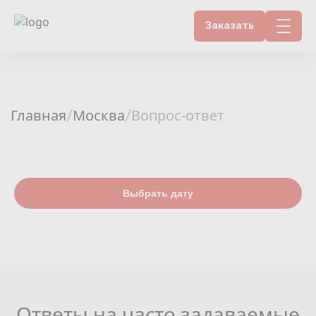
Заказать
Контакты
Счетчики воды
Главная
Москва
Вопрос-ответ
/
/
Теплосчетчики
Услуги лаборатории
Выбрать дату
Районы
Аршин
Вопрос-ответ
Ответы на часто задаваемые