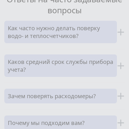
Сотрудничество
вопросы
Юридические лица
Как часто нужно делать поверку
+
Полезное
водо- и теплосчетчиков?
О нас
Каков средний срок службы прибора
Бонусы
+
учета?
Официальный партнёр
mos.ru
защита от мошенников
+
Зачем поверять расходомеры?
+
Почему мы подходим вам?