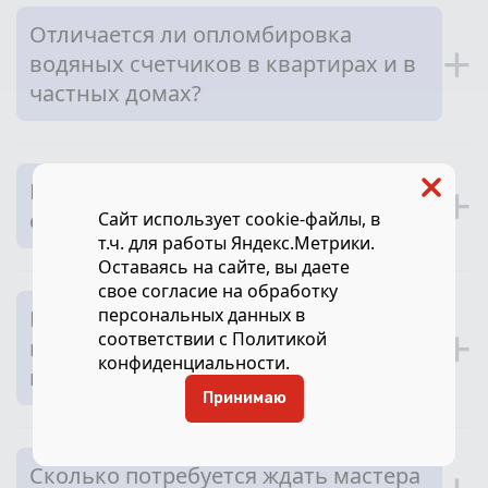
Отличается ли опломбировка
+
водяных счетчиков в квартирах и в
частных домах?
Как правильно выбрать счетчик для
+
самостоятельной установки?
Сайт использует cookie-файлы, в
т.ч. для работы Яндекс.Метрики.
Оставаясь на сайте, вы даете
свое
согласие
на обработку
персональных данных в
Почему нельзя самостоятельно
+
соответствии с
Политикой
пломбировать счетчик или убирать
конфиденциальности
.
пломбу?
Принимаю
Сколько потребуется ждать мастера