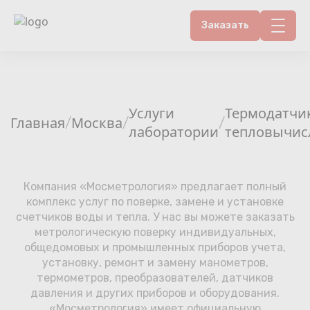
Заказать
Контакты
Счетчики воды
Услуги
Термодатчи
Главная
Москва
/
/
/
лаборатории
тепловычис
Теплосчетчики
Услуги лаборатории
Компания «Мосметрология» предлагает полный
комплекс услуг по поверке, замене и установке
Районы
счетчиков воды и тепла. У нас вы можете заказать
метрологическую поверку индивидуальных,
Аршин
общедомовых и промышленных приборов учета,
установку, ремонт и замену манометров,
термометров, преобразователей, датчиков
Вопрос-ответ
давления и других приборов и оборудования.
«Мосметрология» имеет официальную