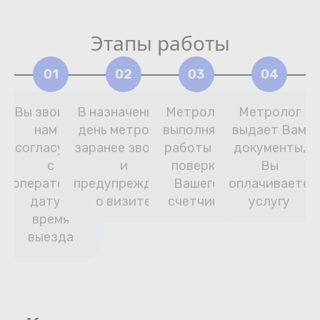
Этапы работы
01
02
03
04
Вы звоните
В назначенный
Метролог
Метролог
нам и
день метролог
выполняет
выдает Вам
согласуете
заранее звонит
работы по
документы,
с
и
поверке
Вы
оператором
предупреждает
Вашего
оплачиваете
дату и
о визите
счетчика
услугу
время
выезда