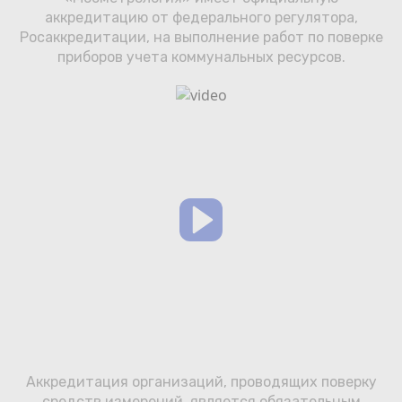
Сотрудничество
аккредитацию от федерального регулятора,
Росаккредитации, на выполнение работ по поверке
Юридические лица
приборов учета коммунальных ресурсов.
Полезное
О нас
Бонусы
Официальный партнёр
mos.ru
защита от мошенников
Аккредитация организаций, проводящих поверку
средств измерений, является обязательным