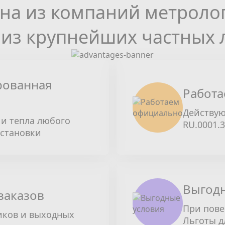
на из компаний метроло
из крупнейших частных 
рованная
Работа
Действую
и тепла любого
RU.0001.
установки
Выгодн
заказов
При пове
иков и выходных
Льготы д