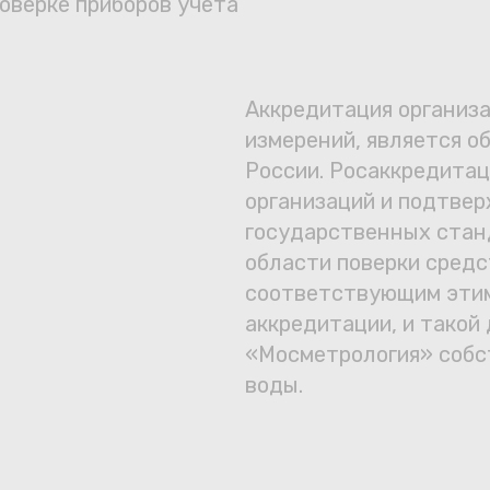
оверке приборов учета
Сотрудничество
Юридические лица
Аккредитация организа
Полезное
измерений, является о
России. Росаккредитац
О нас
организаций и подтве
государственных стан
Бонусы
области поверки средс
соответствующим этим
защита от мошеннико
Официальный партнёр
mos.ru
аккредитации, и такой 
«Мосметрология» собс
воды.