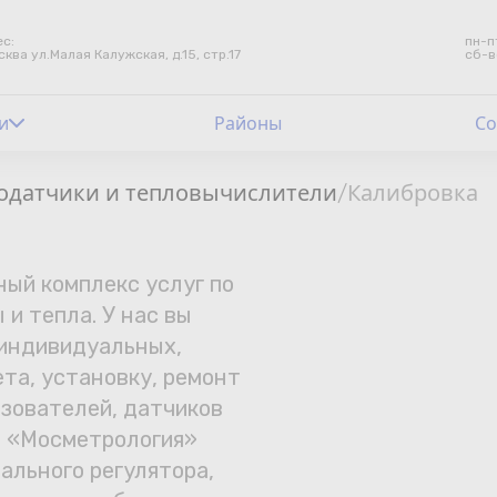
с:
пн-п
сква ул.Малая Калужская, д.15, стр.17
сб-в
и
Контакты
Районы
Со
Счетчики воды
одатчики и тепловычислители
Калибровка
/
Теплосчетчики
ый комплекс услуг по
Услуги лаборатории
 и тепла. У нас вы
 индивидуальных,
Районы
та, установку, ремонт
Аршин
азователей, датчиков
я. «Мосметрология»
Вопрос-ответ
ального регулятора,