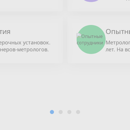
тия
Опытн
ерочных установок.
Метролог
енеров-метрологов.
лет. На в