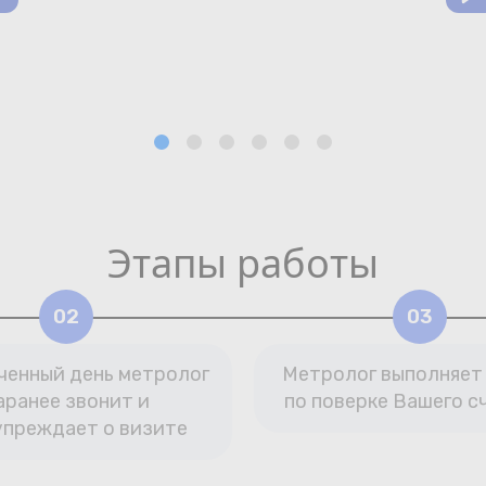
Этапы работы
02
03
ченный день метролог
Метролог выполняет
аранее звонит и
по поверке Вашего с
упреждает о визите