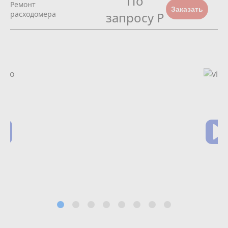
По
Ремонт
Заказать
расходомера
запросу Р