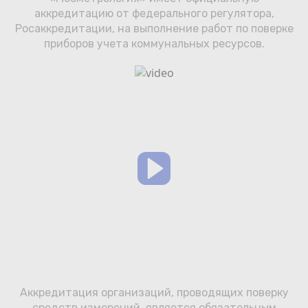
Сотрудничество
аккредитацию от федерального регулятора,
Росаккредитации, на выполнение работ по поверке
Юридические лица
приборов учета коммунальных ресурсов.
Полезное
О нас
Бонусы
Официальный партнёр
mos.ru
защита от мошенников
Аккредитация организаций, проводящих поверку
средств измерений, является обязательным