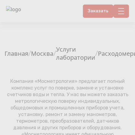
Заказать
Контакты
Счетчики воды
Услуги
Главная
Москва
Расходомер
/
/
/
лаборатории
Теплосчетчики
Услуги лаборатории
Компания «Мосметрология» предлагает полный
комплекс услуг по поверке, замене и установке
Районы
счетчиков воды и тепла. У нас вы можете заказать
метрологическую поверку индивидуальных,
Аршин
общедомовых и промышленных приборов учета,
установку, ремонт и замену манометров,
термометров, преобразователей, датчиков
Вопрос-ответ
давления и других приборов и оборудования.
«Мосметрология» имеет официальную