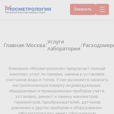
Заказать
Контакты
Счетчики воды
Услуги
Главная
Москва
Расходомер
/
/
/
лаборатории
Теплосчетчики
Услуги лаборатории
Компания «Мосметрология» предлагает полный
комплекс услуг по поверке, замене и установке
Районы
счетчиков воды и тепла. У нас вы можете заказать
метрологическую поверку индивидуальных,
Аршин
общедомовых и промышленных приборов учета,
установку, ремонт и замену манометров,
термометров, преобразователей, датчиков
Вопрос-ответ
давления и других приборов и оборудования.
«Мосметрология» имеет официальную