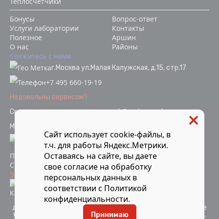
Теплосчетчики
Бонусы
Вопрос-ответ
Услуги лаборатории
Контакты
Полезное
Аршин
О нас
Районы
Свяжитесь с нами
г.Москва ул.Малая Калужская, д.15, стр.17
+7 495 660-19-19
Недовольны сервисом?
Связаться с отделом качества
ok@vodopoverka.ru
Мы в социальных сетях:
Сайт использует cookie-файлы, в
т.ч. для работы Яндекс.Метрики.
Оставаясь на сайте, вы даете
Политика конфиденциальности
Согласие на обработку персональных данных
свое
согласие
на обработку
Защита от мошенников
персональных данных в
Информация об аккредитации
соответствии с
Политикой
Карта сайта
конфиденциальности
.
Компания Мосметрология © 2021-2026 Все материалы
данного сайта являются объектами авторского права и не
являются публичной офертой. Запрещается копирование,
Принимаю