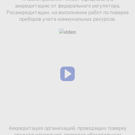
Сотрудничество
аккредитацию от федерального регулятора,
Росаккредитации, на выполнение работ по поверке
Юридические лица
приборов учета коммунальных ресурсов.
Полезное
О нас
Бонусы
Официальный партнёр
mos.ru
защита от мошенников
Аккредитация организаций, проводящих поверку
средств измерений, является обязательным