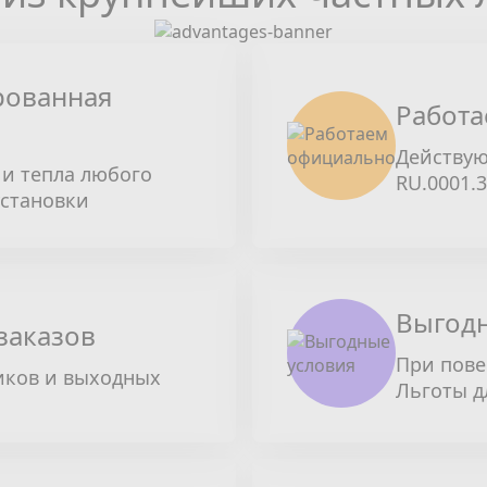
рованная
Работа
Действую
и тепла любого
RU.0001.
установки
Выгодн
заказов
При пове
иков и выходных
Льготы д