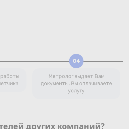
04
 работы
Метролог выдает Вам
четчика
документы, Вы оплачиваете
услугу
телей других компаний?