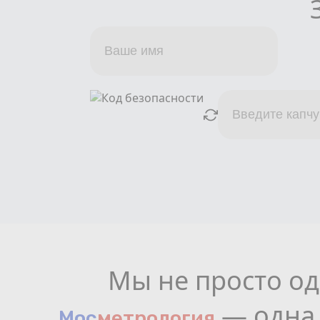
Мы не просто од
— одна 
Мос
мeтрология