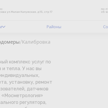
с:
пн-п
сква ул.Малая Калужская, д.15, стр.17
сб-в
и
Контакты
Районы
Со
Счетчики воды
одомеры
Калибровка
/
Теплосчетчики
ый комплекс услуг по
Услуги лаборатории
 и тепла. У нас вы
 индивидуальных,
Районы
та, установку, ремонт
Аршин
азователей, датчиков
я. «Мосметрология»
Вопрос-ответ
ального регулятора,