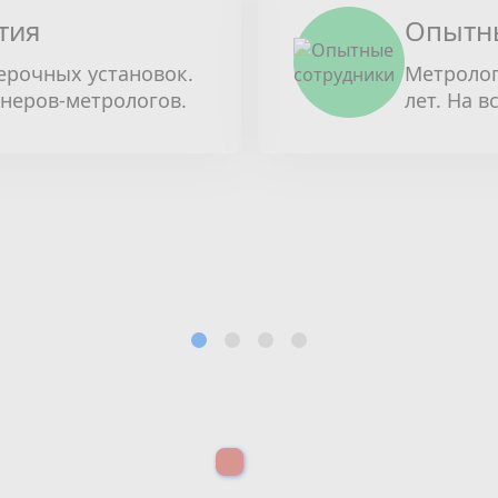
тия
Опытн
ерочных установок.
Метролог
енеров-метрологов.
лет. На в