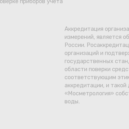
оверке приборов учета
Сотрудничество
Юридические лица
Аккредитация организа
Полезное
измерений, является о
России. Росаккредитац
О нас
организаций и подтве
государственных стан
Бонусы
области поверки средс
соответствующим этим
защита от мошеннико
Официальный партнёр
mos.ru
аккредитации, и такой 
«Мосметрология» собс
воды.