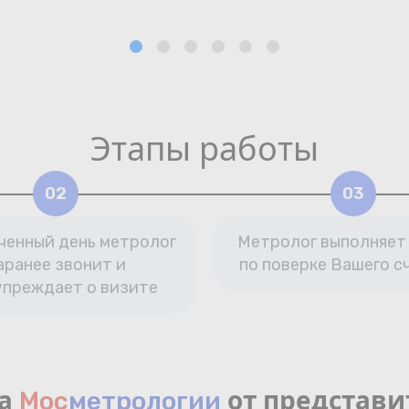
Этапы работы
02
03
ченный день метролог
Метролог выполняет
аранее звонит и
по поверке Вашего с
упреждает о визите
ка
от представи
Мос
мeтрологии