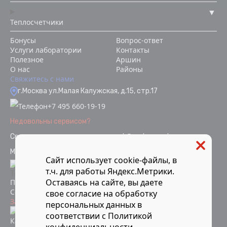
Теплосчетчики
Бонусы
Вопрос-ответ
Услуги лаборатории
Контакты
Полезное
Аршин
О нас
Районы
Свяжитесь с нами
г.Москва ул.Малая Калужская, д.15, стр.17
+7 495 660-19-19
Недовольны сервисом?
Связаться с отделом качества
ok@vodopoverka.ru
Мы в социальных сетях:
Сайт использует cookie-файлы, в
т.ч. для работы Яндекс.Метрики.
Оставаясь на сайте, вы даете
Политика конфиденциальности
Согласие на обработку персональных данных
свое
согласие
на обработку
Защита от мошенников
персональных данных в
Информация об аккредитации
соответствии с
Политикой
Карта сайта