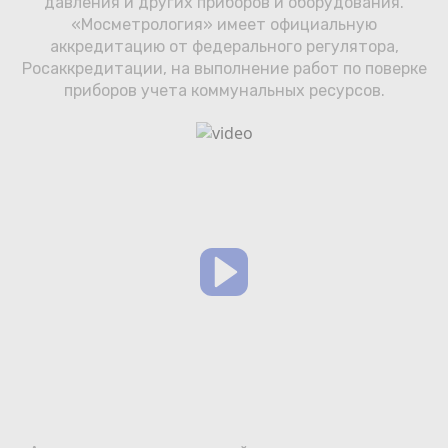
давления и других приборов и оборудования.
Сотрудничество
«Мосметрология» имеет официальную
аккредитацию от федерального регулятора,
Юридические лица
Росаккредитации, на выполнение работ по поверке
приборов учета коммунальных ресурсов.
Полезное
О нас
Бонусы
Официальный партнёр
mos.ru
защита от мошенников