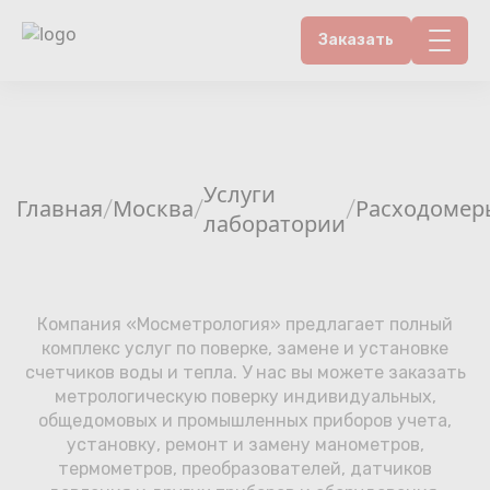
Заказать
Контакты
Счетчики воды
Услуги
Главная
Москва
Расходомер
/
/
/
Теплосчетчики
лаборатории
Услуги лаборатории
Компания «Мосметрология» предлагает полный
Районы
комплекс услуг по поверке, замене и установке
счетчиков воды и тепла. У нас вы можете заказать
Аршин
метрологическую поверку индивидуальных,
общедомовых и промышленных приборов учета,
Вопрос-ответ
установку, ремонт и замену манометров,
термометров, преобразователей, датчиков