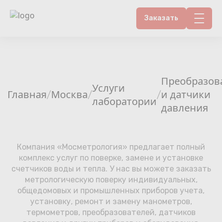
Заказать
Контакты
Счетчики воды
Преобразов
Услуги
Главная
Москва
и датчики
/
/
/
Теплосчетчики
лаборатории
давления
Услуги лаборатории
Компания «Мосметрология» предлагает полный
Районы
комплекс услуг по поверке, замене и установке
счетчиков воды и тепла. У нас вы можете заказать
Аршин
метрологическую поверку индивидуальных,
общедомовых и промышленных приборов учета,
Вопрос-ответ
установку, ремонт и замену манометров,
термометров, преобразователей, датчиков