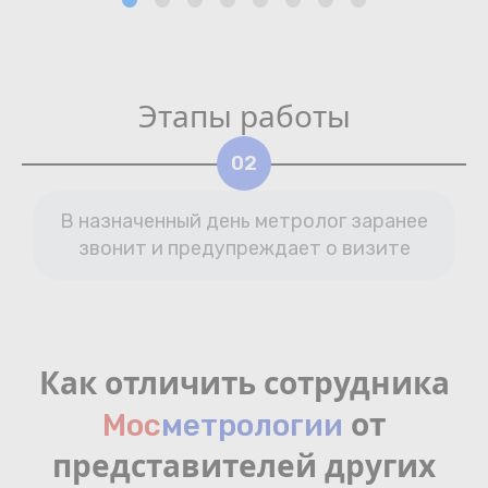
Этапы работы
03
нее
Метролог выполняет работы по
те
поверке Вашего счетчика
Как отличить сотрудника
от
Мос
мeтрологии
представителей других