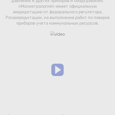
давления и других приборов и оборудования.
Сотрудничество
«Мосметрология» имеет официальную
аккредитацию от федерального регулятора,
Юридические лица
Росаккредитации, на выполнение работ по поверке
приборов учета коммунальных ресурсов.
Полезное
О нас
Бонусы
Официальный партнёр
mos.ru
защита от мошенников