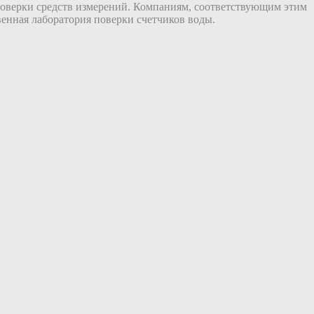
поверки средств измерений. Компаниям, соответствующим этим
венная лаборатория поверки счетчиков воды.
0
В