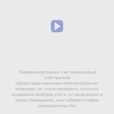
Сотрудничество
Юридические лица
Полезное
О нас
Бонусы
Официальный партнёр
mos.ru
Поверка квартирных счетчиков воды в
защита от мошенников
собственной
лаборатории компании «Мосметрология»
позволяет не только проверить точность
измерения приборов учета, установленных в
жилых помещениях, но и соблюсти нормы
законодательства.