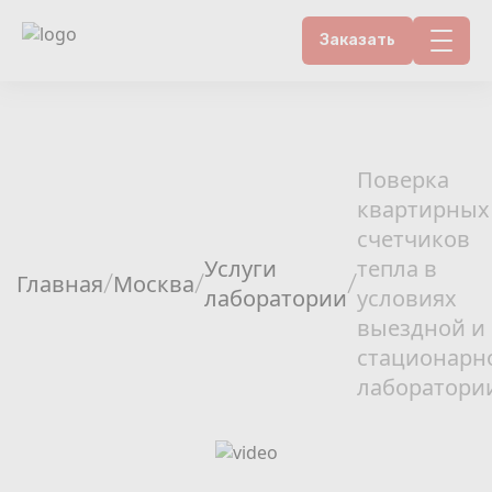
Заказать
Контакты
Счетчики воды
Поверка
квартирных
Теплосчетчики
счетчиков
Услуги
тепла в
Услуги лаборатории
Главная
Москва
/
/
/
лаборатории
условиях
выездной и
Районы
стационарн
лаборатори
Аршин
Вопрос-ответ