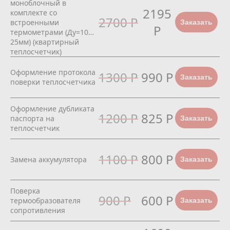
моноблочный в
2195
комплекте со
2700 Р
встроенными
Заказать
Р
термометрами (Ду=10…
25мм) (квартирный
теплосчетчик)
Оформление протокола
1300 Р
990 Р
Заказать
поверки теплосчетчика
Оформление дубликата
1200 Р
825 Р
паспорта на
Заказать
теплосчетчик
1100 Р
800 Р
Замена аккумулятора
Заказать
Поверка
900 Р
600 Р
термообразователя
Заказать
сопротивления