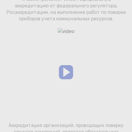
Сотрудничество
аккредитацию от федерального регулятора,
Росаккредитации, на выполнение работ по поверке
Юридические лица
приборов учета коммунальных ресурсов.
Полезное
О нас
Бонусы
Официальный партнёр
mos.ru
защита от мошенников
Аккредитация организаций, проводящих поверку
средств измерений, является обязательным