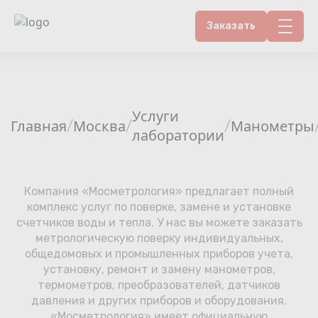
Заказать
Контакты
Счетчики воды
Услуги
Главная
Москва
Манометры
/
/
/
лаборатории
Теплосчетчики
Услуги лаборатории
Компания «Мосметрология» предлагает полный
комплекс услуг по поверке, замене и установке
Районы
счетчиков воды и тепла. У нас вы можете заказать
метрологическую поверку индивидуальных,
Аршин
общедомовых и промышленных приборов учета,
установку, ремонт и замену манометров,
термометров, преобразователей, датчиков
Вопрос-ответ
давления и других приборов и оборудования.
«Мосметрология» имеет официальную