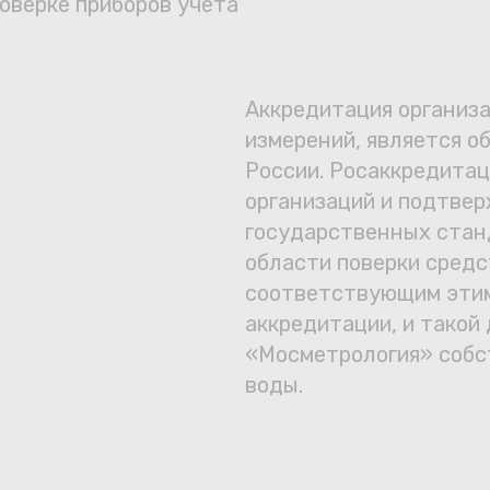
оверке приборов учета
Сотрудничество
Юридические лица
Аккредитация организа
Полезное
измерений, является о
России. Росаккредитац
О нас
организаций и подтве
государственных стан
Бонусы
области поверки средс
соответствующим этим
защита от мошеннико
Официальный партнёр
mos.ru
аккредитации, и такой 
«Мосметрология» собс
воды.