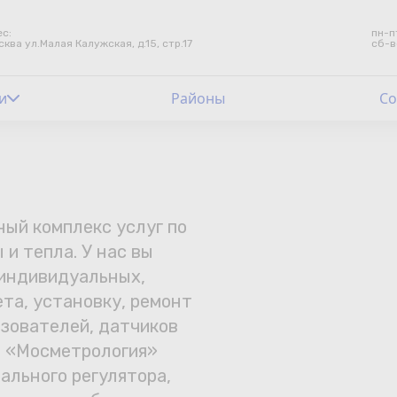
с:
пн-п
сква ул.Малая Калужская, д.15, стр.17
сб-в
и
Контакты
Районы
Со
Счетчики воды
Теплосчетчики
ый комплекс услуг по
Услуги лаборатории
 и тепла. У нас вы
 индивидуальных,
Районы
та, установку, ремонт
Аршин
азователей, датчиков
я. «Мосметрология»
Вопрос-ответ
ального регулятора,