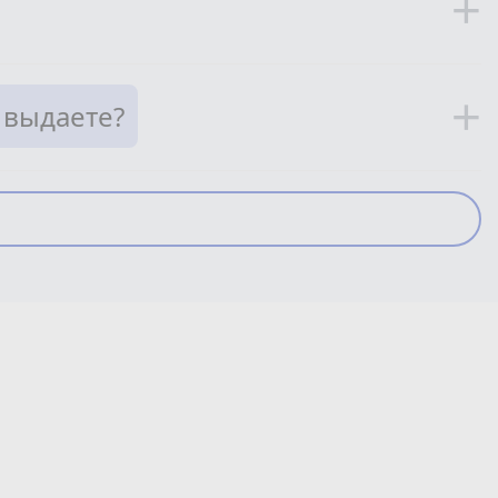
+
+
 выдаете?