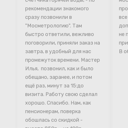
счётчика горячей воды, - по 
мос
рекомендации знакомого 
про
сразу позвонили в 
все
"Мосметрологию". Там 
доп
быстро ответили, вежливо 
не 
поговорили, приняли заказ на 
при
завтра, в удобный для нас 
В о
промежуток времени. Мастер 
Илья,  позвонил, как и было 
обещано, заранее, и потом 
ещё раз, минут за 15:до 
визита. Работу свою сделал 
хорошо. Спасибо. Нам, как 
пенсионерам, поверка 
обошлась со скидкой - 