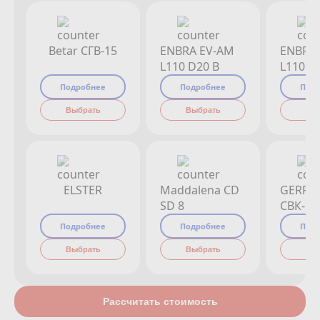
Betar СГВ-15
ENBRA EV-AM
ENBRA
L110 D20 B
L110 D
Подробнее
Подробнее
Под
Выбрать
Выбрать
Вы
ELSTER
Maddalena CD
GERRI
SD 8
СВК-15
Подробнее
Подробнее
Под
Выбрать
Выбрать
Вы
Рассчитать стоимость