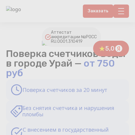
Заказать
Контакты
Аттестат
аккредитации №РОСС
RU.0001.310419
Счетчики воды
5,0
Поверка счетчиков воды
Теплосчетчики
в городе Урай —
от 750
руб
Услуги лаборатории
Поверка счетчиков за 20 минут
Районы
Аршин
Без снятия счетчика и нарушения
пломбы
Вопрос-ответ
С внесением в государственный