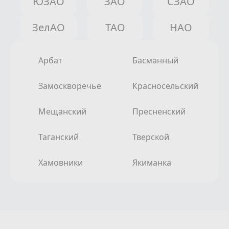
ЮЗАО
ЗАО
СЗАО
ЗелАО
ТАО
НАО
Арбат
Басманный
Замоскворечье
Красносельский
Мещанский
Пресненский
Таганский
Тверской
Хамовники
Якиманка