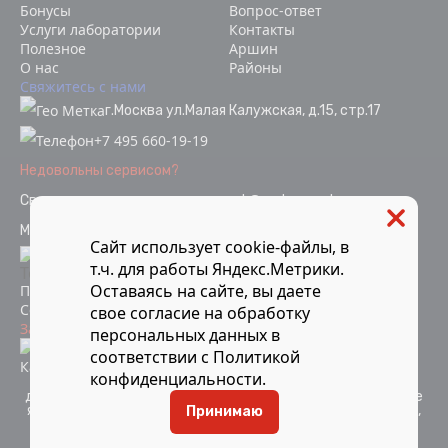
Бонусы
Вопрос-ответ
Услуги лаборатории
Контакты
Полезное
Аршин
О нас
Районы
Свяжитесь с нами
г.Москва ул.Малая Калужская, д.15, стр.17
+7 495 660-19-19
Недовольны сервисом?
Связаться с отделом качества
ok@vodopoverka.ru
Мы в социальных сетях:
Сайт использует cookie-файлы, в
т.ч. для работы Яндекс.Метрики.
Оставаясь на сайте, вы даете
Политика конфиденциальности
Согласие на обработку персональных данных
свое
согласие
на обработку
Защита от мошенников
персональных данных в
Информация об аккредитации
соответствии с
Политикой
Карта сайта
конфиденциальности
.
Компания Мосметрология © 2021-2026 Все материалы
данного сайта являются объектами авторского права и не
являются публичной офертой. Запрещается копирование,
Принимаю
распространение (в том числе путем копирования на
другие сайты и ресурсы в Интернете) или любое иное