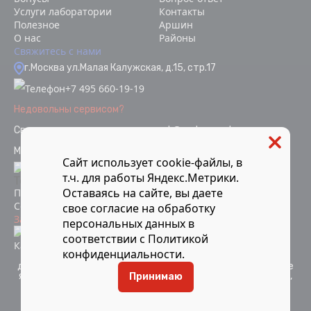
Услуги лаборатории
Контакты
Полезное
Аршин
О нас
Районы
Свяжитесь с нами
г.Москва ул.Малая Калужская, д.15, стр.17
+7 495 660-19-19
Недовольны сервисом?
Связаться с отделом качества
ok@vodopoverka.ru
Мы в социальных сетях:
Сайт использует cookie-файлы, в
т.ч. для работы Яндекс.Метрики.
Оставаясь на сайте, вы даете
Политика конфиденциальности
Согласие на обработку персональных данных
свое
согласие
на обработку
Защита от мошенников
персональных данных в
Информация об аккредитации
соответствии с
Политикой
Карта сайта
конфиденциальности
.
Компания Мосметрология © 2021-2026 Все материалы
данного сайта являются объектами авторского права и не
являются публичной офертой. Запрещается копирование,
Принимаю
распространение (в том числе путем копирования на
другие сайты и ресурсы в Интернете) или любое иное
использование информации объектов без