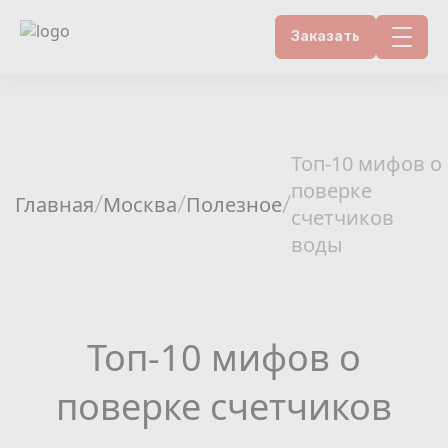
Заказать
Контакты
Счетчики воды
Топ-10 мифов о
поверке
Теплосчетчики
Главная
Москва
Полезное
/
/
/
счетчиков
воды
Услуги лаборатории
Районы
Топ-10 мифов о
Аршин
поверке счетчиков
Вопрос-ответ