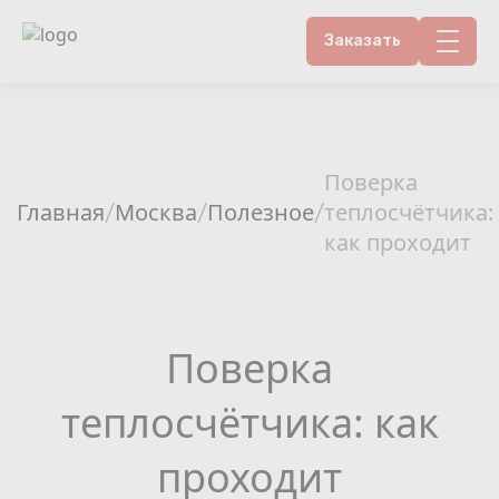
Заказать
Контакты
Счетчики воды
Поверка
Главная
Москва
Полезное
теплосчётчика:
/
/
/
Теплосчетчики
как проходит
Услуги лаборатории
Районы
Поверка
Аршин
теплосчётчика: как
Вопрос-ответ
проходит