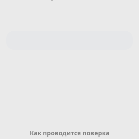
Сотрудничество
Юридические лица
Полезное
О нас
Бонусы
Официальный партнёр
mos.ru
защита от мошенников
Как проводится поверка