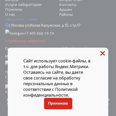
Услуги лаборатории
Контакты
Полезное
Аршин
О нас
Районы
Свяжитесь с нами
г.Москва ул.Малая Калужская, д.15, стр.17
+7 495 660-19-19
Недовольны сервисом?
Связаться с отделом качества
ok@vodopoverka.ru
Мы в социальных сетях:
Сайт использует cookie-файлы, в
т.ч. для работы Яндекс.Метрики.
Оставаясь на сайте, вы даете
Политика конфиденциальности
Согласие на обработку персональных данных
свое
согласие
на обработку
Защита от мошенников
персональных данных в
Информация об аккредитации
соответствии с
Политикой
Карта сайта
конфиденциальности
.
Компания Мосметрология © 2021-2026 Все материалы
данного сайта являются объектами авторского права и не
являются публичной офертой. Запрещается копирование,
Принимаю
распространение (в том числе путем копирования на
другие сайты и ресурсы в Интернете) или любое иное
использование информации объектов без