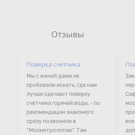
Отзывы
Поверка счетчика
По
Мы с женой даже не 
Зак
пробовали искать, где нам 
чер
лучше сделают поверку 
Саф
счётчика горячей воды, - по 
мос
рекомендации знакомого 
про
сразу позвонили в 
все
"Мосметрологию". Там 
доп