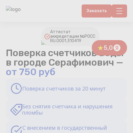
Заказать
Контакты
Аттестат
аккредитации №РОСС
RU.0001.310419
Счетчики воды
5,0
Поверка счетчиков воды
Теплосчетчики
в городе Серафимович —
от 750 руб
Услуги лаборатории
Поверка счетчиков за 20 минут
Районы
Аршин
Без снятия счетчика и нарушения
пломбы
Вопрос-ответ
С внесением в государственный