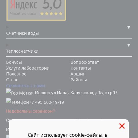
Счетчики воды
Теплосчетчики
Бонусы
Вопрос-ответ
Услуги лаборатории
Контакты
Полезное
Аршин
О нас
Районы
Свяжитесь с нами
г.Москва ул.Малая Калужская, д.15, стр.17
+7 495 660-19-19
Недовольны сервисом?
Связаться с отделом качества
ok@vodopoverka.ru
Мы в социальных сетях:
Сайт использует cookie-файлы, в