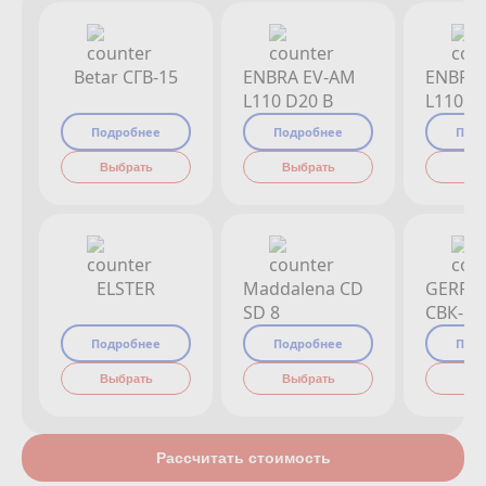
Betar СГВ-15
ENBRA EV-AM
ENBRA
L110 D20 B
L110 D
Подробнее
Подробнее
Под
Выбрать
Выбрать
Вы
ELSTER
Maddalena CD
GERRI
SD 8
СВК-15
Подробнее
Подробнее
Под
Выбрать
Выбрать
Вы
Рассчитать стоимость