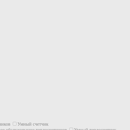
тчиков
Умный счетчик
ое обслуживание теплосчетчиков
Умный теплосчетчик