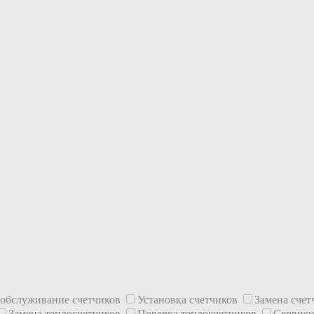
 обслуживание счетчиков
Установка счетчиков
Замена сче
Замена теплосчетчиков
Поверка теплосчетчиков
Сервисн