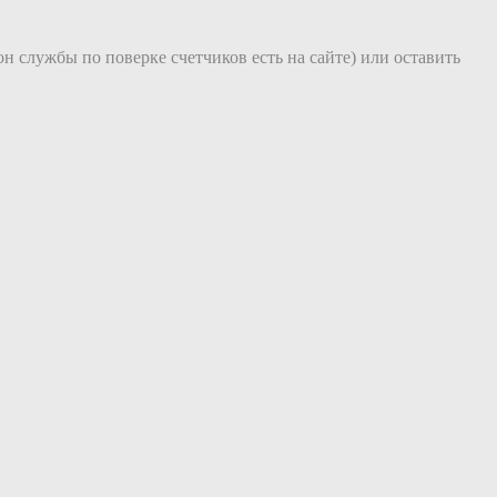
П
он службы по поверке счетчиков есть на сайте) или оставить
Н