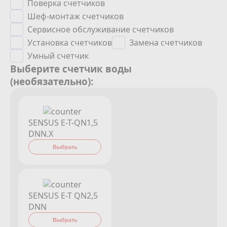
Поверка счетчиков
Сотрудничество
Шеф-монтаж счетчиков
Сервисное обслуживание счетчиков
Юридические лица
Установка счетчиков
Замена счетчиков
Полезное
Умный счетчик
Выберите счетчик воды
(необязательно):
О нас
Бонусы
SENSUS E-T-QN1,5
DNN.X
Официальный партнёр
mos.ru
Выбрать
защита от мошенников
SENSUS E-T QN2,5
DNN
Выбрать