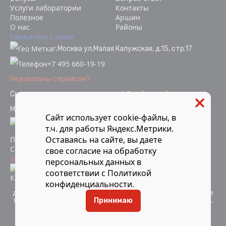
Услуги лаборатории
Контакты
Полезное
Аршин
О нас
Районы
Свяжитесь с нами
г.Москва ул.Малая Калужская, д.15, стр.17
+7 495 660-19-19
Недовольны сервисом?
Связаться с отделом качества
ok@vodopoverka.ru
Мы в социальных сетях:
Сайт использует cookie-файлы, в
т.ч. для работы Яндекс.Метрики.
Оставаясь на сайте, вы даете
Политика конфиденциальности
Согласие на обработку персональных данных
свое
согласие
на обработку
Защита от мошенников
персональных данных в
Информация об аккредитации
соответствии с
Политикой
Карта сайта
конфиденциальности
.
Компания Мосметрология © 2021-2026 Все материалы
данного сайта являются объектами авторского права и не
являются публичной офертой. Запрещается копирование,
Принимаю
распространение (в том числе путем копирования на
другие сайты и ресурсы в Интернете) или любое иное
использование информации объектов без