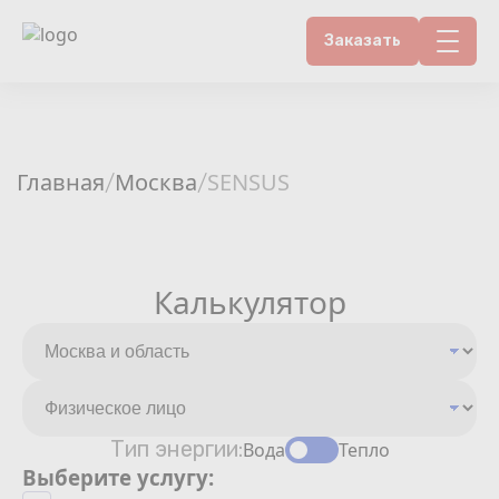
Заказать
Контакты
Счетчики воды
Главная
Москва
SENSUS
/
/
Теплосчетчики
Услуги лаборатории
Калькулятор
Районы
Аршин
Тип энергии:
Вода
Тепло
Вопрос-ответ
Выберите услугу: