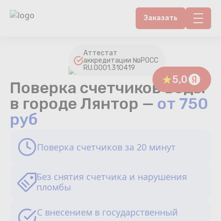
Заказать
Контакты
Аттестат
аккредитации №РОСС
RU.0001.310419
Счетчики воды
5,0
Поверка счетчиков воды
Теплосчетчики
в городе Лянтор —
от 750
руб
Услуги лаборатории
Поверка счетчиков за 20 минут
Районы
Аршин
Без снятия счетчика и нарушения
пломбы
Вопрос-ответ
С внесением в государственный