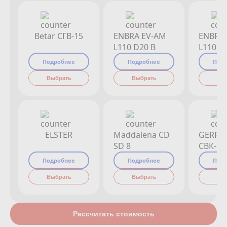
Betar СГВ-15
ENBRA EV-AM
ENBRA
L110 D20 B
L110 D
Подробнее
Подробнее
Под
Выбрать
Выбрать
Вы
ELSTER
Maddalena CD
GERRI
SD 8
СВК-15
Подробнее
Подробнее
Под
Выбрать
Выбрать
Вы
Рассчитать стоимость