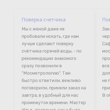
Поверка счетчика
По
Мы с женой даже не 
Зак
пробовали искать, где нам 
чер
лучше сделают поверку 
Саф
счётчика горячей воды, - по 
мос
рекомендации знакомого 
про
сразу позвонили в 
все
"Мосметрологию". Там 
доп
быстро ответили, вежливо 
не 
поговорили, приняли заказ на 
при
завтра, в удобный для нас 
В о
промежуток времени. Мастер 