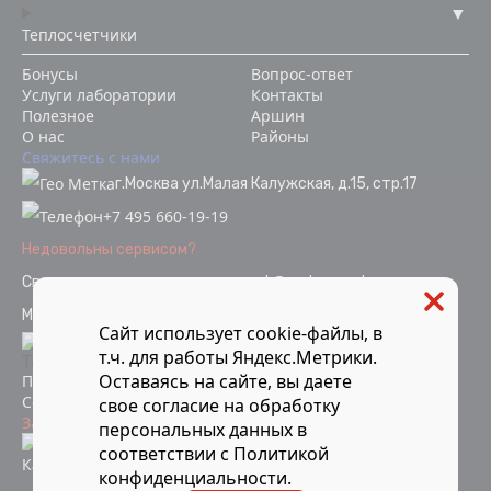
Теплосчетчики
Бонусы
Вопрос-ответ
Услуги лаборатории
Контакты
Полезное
Аршин
О нас
Районы
Свяжитесь с нами
г.Москва ул.Малая Калужская, д.15, стр.17
+7 495 660-19-19
Недовольны сервисом?
Связаться с отделом качества
ok@vodopoverka.ru
Мы в социальных сетях:
Сайт использует cookie-файлы, в
т.ч. для работы Яндекс.Метрики.
Оставаясь на сайте, вы даете
Политика конфиденциальности
Согласие на обработку персональных данных
свое
согласие
на обработку
Защита от мошенников
персональных данных в
Информация об аккредитации
соответствии с
Политикой
Карта сайта
конфиденциальности
.
Компания Мосметрология © 2021-2026 Все материалы