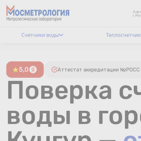
Адре
г.Мо
Счетчики воды
Теплосчетчик
5,0
Аттестат аккредитации №РОСС 
Поверка с
воды в го
Кунгур —
о