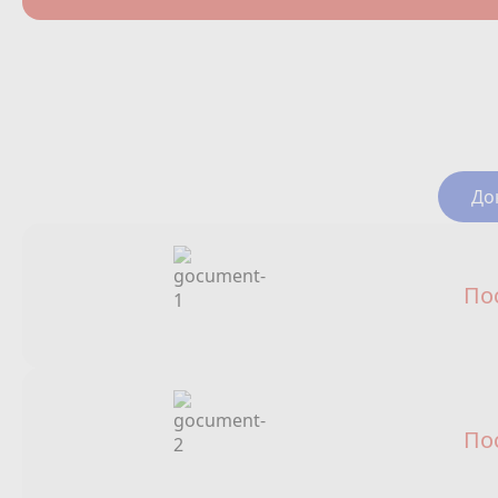
До
По
По