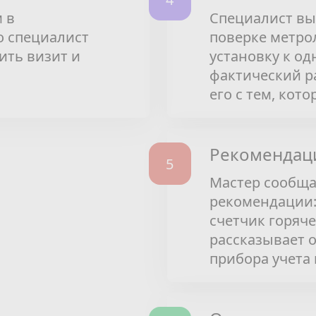
 в
Специалист вы
о специалист
поверке метро
ить визит и
установку к од
фактический ра
его с тем, кот
Рекомендаци
Мастер сообщае
рекомендации:
счетчик горяч
рассказывает 
прибора учета и