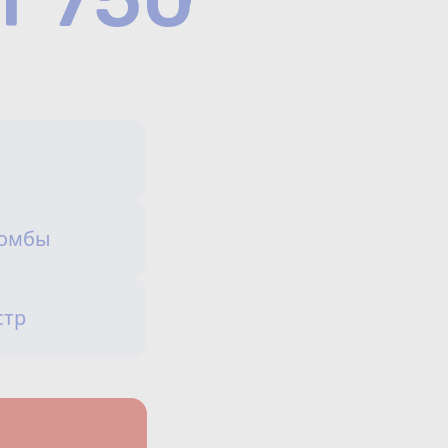
Сотрудничество
Юридические лица
Полезное
О нас
Бонусы
ломбы
защита от мошеннико
Официальный партнёр
mos.ru
стр