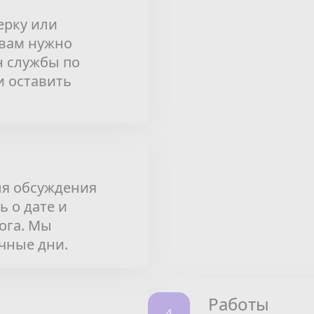
ерку или
 вам нужно
н службы по
и оставить
ля обсуждения
ь о дате и
ога. Мы
чные дни.
Работы