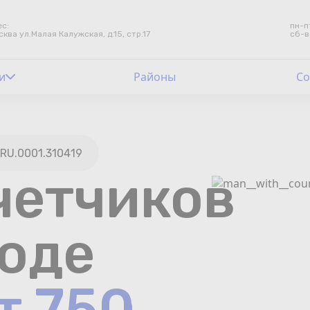
с:
пн-п
сква ул.Малая Калужская, д.15, стр.17
сб-в
и
Контакты
Районы
Со
Счетчики воды
Теплосчетчики
RU.0001.310419
четчиков
Услуги лаборатории
Районы
роде
Аршин
т 750
Вопрос-ответ