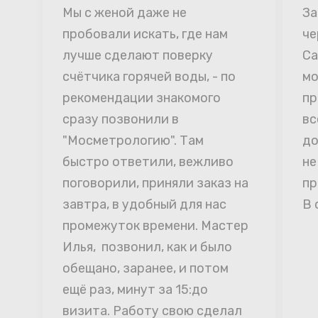
Мы с женой даже не 
За
пробовали искать, где нам 
че
лучше сделают поверку 
Са
счётчика горячей воды, - по 
мо
рекомендации знакомого 
пр
сразу позвонили в 
вс
"Мосметрологию". Там 
до
быстро ответили, вежливо 
не
поговорили, приняли заказ на 
пр
завтра, в удобный для нас 
В 
промежуток времени. Мастер 
Илья,  позвонил, как и было 
обещано, заранее, и потом 
ещё раз, минут за 15:до 
визита. Работу свою сделал 