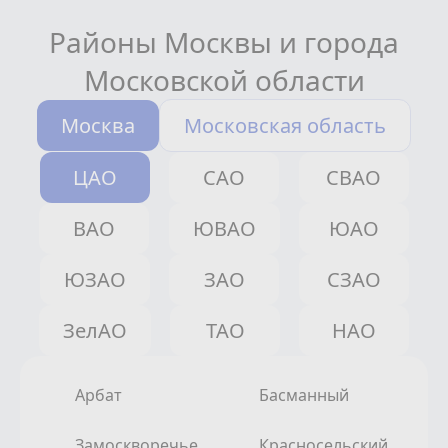
Районы Москвы и города
Московской области
Москва
Московская область
ЦАО
САО
СВАО
ВАО
ЮВАО
ЮАО
ЮЗАО
ЗАО
СЗАО
ЗелАО
ТАО
НАО
Арбат
Басманный
Замоскворечье
Красносельский