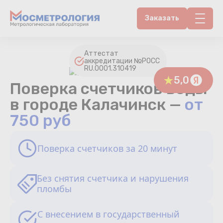
Заказать
Контакты
Аттестат
аккредитации №РОСС
RU.0001.310419
Счетчики воды
5,0
Поверка счетчиков воды
Теплосчетчики
в городе Калачинск —
от
750 руб
Услуги лаборатории
Поверка счетчиков за 20 минут
Районы
Аршин
Без снятия счетчика и нарушения
пломбы
Вопрос-ответ
С внесением в государственный