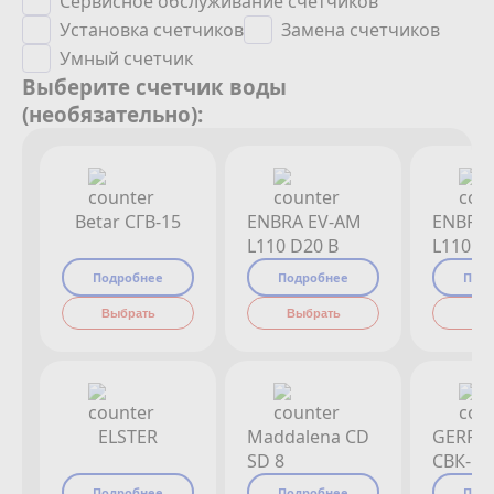
Сервисное обслуживание счетчиков
Установка счетчиков
Замена счетчиков
Умный счетчик
Выберите счетчик воды
(необязательно):
Betar СГВ-15
ENBRA EV-AM
ENBRA
L110 D20 B
L110 D
Подробнее
Подробнее
Под
Выбрать
Выбрать
Вы
ELSTER
Maddalena CD
GERRI
SD 8
СВК-15
Подробнее
Подробнее
Под