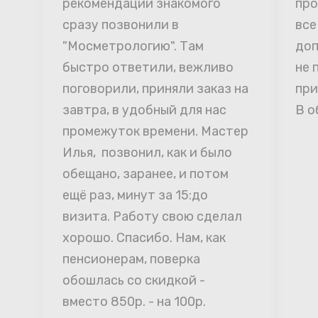
рекомендации знакомого 
про
сразу позвонили в 
все
"Мосметрологию". Там 
доп
быстро ответили, вежливо 
не 
поговорили, приняли заказ на 
при
завтра, в удобный для нас 
В о
промежуток времени. Мастер 
Илья,  позвонил, как и было 
обещано, заранее, и потом 
ещё раз, минут за 15:до 
визита. Работу свою сделал 
хорошо. Спасибо. Нам, как 
пенсионерам, поверка 
обошлась со скидкой - 
вместо 850р. - на 100р. 