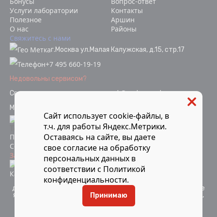
Бонусы
Вопрос-ответ
Услуги лаборатории
Контакты
Полезное
Аршин
О нас
Районы
Свяжитесь с нами
г.Москва ул.Малая Калужская, д.15, стр.17
+7 495 660-19-19
Недовольны сервисом?
Связаться с отделом качества
ok@vodopoverka.ru
Мы в социальных сетях:
Сайт использует cookie-файлы, в
т.ч. для работы Яндекс.Метрики.
Оставаясь на сайте, вы даете
Политика конфиденциальности
Согласие на обработку персональных данных
свое
согласие
на обработку
Защита от мошенников
персональных данных в
Информация об аккредитации
соответствии с
Политикой
Карта сайта
конфиденциальности
.
Компания Мосметрология © 2021-2026 Все материалы
данного сайта являются объектами авторского права и не
являются публичной офертой. Запрещается копирование,
Принимаю
распространение (в том числе путем копирования на
другие сайты и ресурсы в Интернете) или любое иное
использование информации объектов без