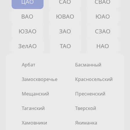
ЦАО
САО
СВАО
ВАО
ЮВАО
ЮАО
ЮЗАО
ЗАО
СЗАО
ЗелАО
ТАО
НАО
Арбат
Басманный
Замоскворечье
Красносельский
Мещанский
Пресненский
Таганский
Тверской
Хамовники
Якиманка