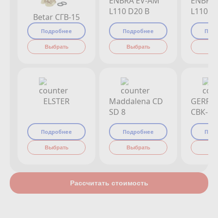
ENBRA EV-AM
ENBRA
L110 D20 B
L110 D
Betar СГВ-15
Подробнее
Подробнее
Под
Выбрать
Выбрать
Вы
ELSTER
Maddalena CD
GERRI
SD 8
СВК-15
Подробнее
Подробнее
Под
Выбрать
Выбрать
Вы
Рассчитать стоимость