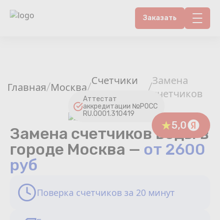
Заказать
Контакты
Счетчики воды
Счетчики
Замена
Главная
Москва
/
/
/
воды
счетчиков
Теплосчетчики
Аттестат
аккредитации №РОСС
RU.0001.310419
Услуги лаборатории
5,0
Замена счетчиков воды в
городе Москва —
от 2600
Районы
руб
Аршин
Поверка счетчиков за 20 минут
Вопрос-ответ