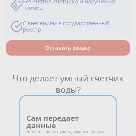
Без снятия счетчика и нарушения
Сотрудничество
пломбы
Юридические лица
С внесением в государственный
реестр
Полезное
Оставить заявку
О нас
Бонусы
Что делает умный счетчик
Официальный партнёр
mos.ru
воды?
защита от мошенников
Сам передает
данные
Вам больше не нужно думать о сроках