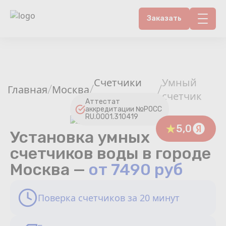
Заказать
Контакты
Счетчики воды
Счетчики
Умный
Главная
Москва
/
/
/
воды
счетчик
Теплосчетчики
Аттестат
аккредитации №РОСС
RU.0001.310419
Услуги лаборатории
5,0
Установка умных
счетчиков воды в городе
Районы
Москва —
от 7490 руб
Аршин
Поверка счетчиков за 20 минут
Вопрос-ответ