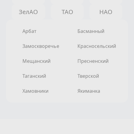
ЗелАО
ТАО
НАО
Арбат
Басманный
Замоскворечье
Красносельский
Мещанский
Пресненский
Таганский
Тверской
Хамовники
Якиманка