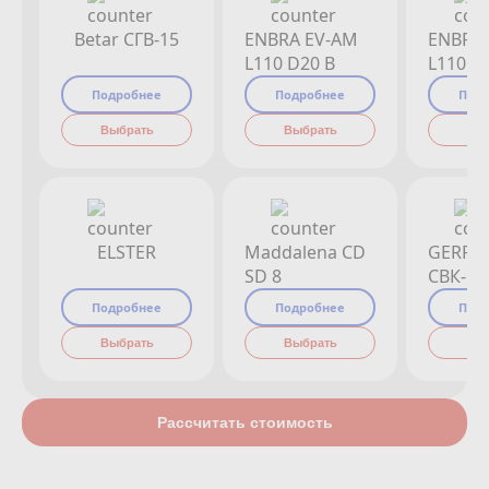
Betar СГВ-15
ENBRA EV-AM
ENBRA
L110 D20 B
L110 D
Подробнее
Подробнее
Под
Выбрать
Выбрать
Вы
ELSTER
Maddalena CD
GERRI
SD 8
СВК-15
Подробнее
Подробнее
Под
Выбрать
Выбрать
Вы
Рассчитать стоимость