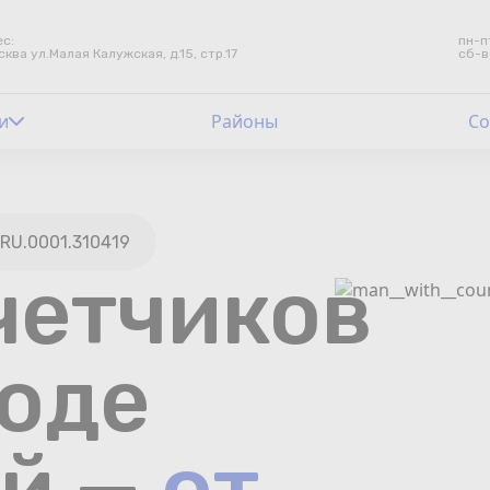
с:
пн-п
сква ул.Малая Калужская, д.15, стр.17
сб-в
и
Контакты
Районы
Со
Счетчики воды
Теплосчетчики
RU.0001.310419
четчиков
Услуги лаборатории
Районы
роде
Аршин
ий —
от
Вопрос-ответ