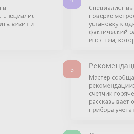
 в
Специалист вы
о специалист
поверке метро
ить визит и
установку к од
фактический ра
его с тем, кот
Рекомендаци
Мастер сообщае
рекомендации:
счетчик горяч
рассказывает 
прибора учета и