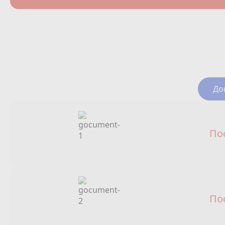
До
По
По