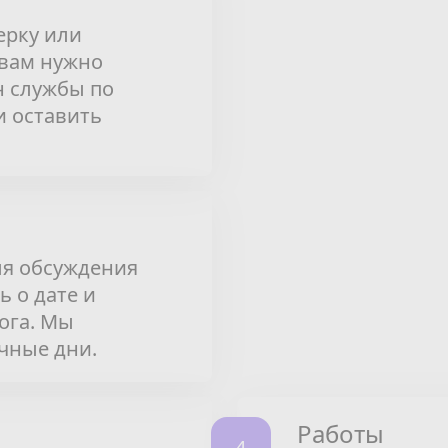
ерку или
 вам нужно
н службы по
и оставить
ля обсуждения
ь о дате и
ога. Мы
чные дни.
Работы