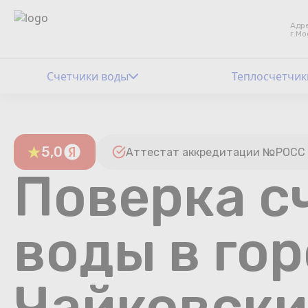
Адре
г.Мо
Счетчики воды
Теплосчетчик
5,0
Аттестат аккредитации №РОСС 
Поверка с
воды в го
Чайковск