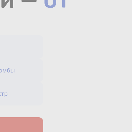
Сотрудничество
Юридические лица
Полезное
О нас
Бонусы
ломбы
защита от мошеннико
Официальный партнёр
mos.ru
стр